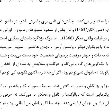
ه را به تصویر می‌کشد. چالش‌های نایی برای پذیرش باشو- در
باشو، غ
ن
، (علی ژکان/1363) و تارا یکی از معدود تصویرهای ناب زن ایرانی در بستر تاریخ
 در
شاید وقتی دیگر
(1366)… اما
مرگ یزدگرد
داستان دیگری است، چر
م با بازیگران دیگر – یاسمن آرامی و مهدی ‌هاشمی- تعویض می‌شود
ه به ذات و جوهر موقعیت پرسونای شخصیت خود دست می‌یابد و هسته ب
 با تک‌گویی‌های گاه و بی‌گاه و حرکات پرصلابتش به نمادی از خفقا
گوید: «خاموش نمی‌توانم بود، اگر آن‌چه دارم، اکنون نگویم، کی توانم
‌جا و چابکش و تغییرات کنترل‌شده میمیک صورت که ریشه در اصالت
یگرهایی است که دیالوگ‌ها را کامل و محکم ادا می‌کند. نه حرفی را 
تراز اول جهان قرار می‌دهد. چه بسا اگر زبانش بین‌المللی بود و در دی