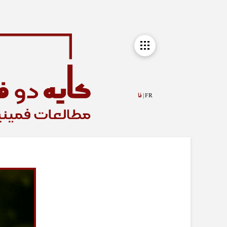
FR |
فا