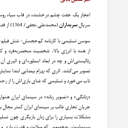
اعجاز یک جفت چشم درخشنده در قاب سیاه روسری 
سریال
سربداران
(محمدعلی نجفی/ 1364) از قدرت بازیگری سخن می‌گوید که به تک‌تک اجزای صورتش مسلط است و معنابخش اصالت زنانه است.
سوسن تسلیمی با کارنامه کم‌حجمش- شش فیلم- در 
از همه با انرژی بالا، شخصیت منحصربه‌فرد و کا
رئالیستی‌اش و چه در ابعاد اسطوره‌ای و اثیری 
تصویر می‌کشد. اثری که بهرام بیضایی ابتدا نمایش آ
تاب می‌خورد و تسلیمی که غنای بازی‌اش را از زح
«زنانگی» و «تصویر زنانه» در سینمای ایران همو
جریان تجاری غالب بر سینمای ایران کمتر مجال برو
مشکلات بسیاری را برای زنان بازیگری چون تسلیمی
سینماست. به‌خصوص که صلابت و قدرت بازی و جذاب