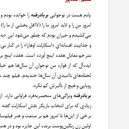
یادم هست در نوجوانی
بربادرفته
را خوانده بودم 
امروِز من را و لابد امروِز ما را (لااقل بخشی از 
می‌کشیدم و حیران بودم که چطور می‌شود این «به ض
و جذابیت افسانه‌ایِ «اسکارلت اوهارا» را در کنار بی
مترجم معادِل هفده اینچ آورده است. هفده اینچ برا
ایده‌آل که از قواره من نوجواِن آن سال‌ها هم 
لحظه‌های ناامیدی آن سال‌ها خندیدم. فیلم چند سا
رویایی و هیچ از تأثیرش کم نکرد.
بربادرفته
ویژگی‌های منحصربه‌فرد فراوانی دارد. ا
زیادی که برای انتخاب بازیگر نقش اسکارلت گفته شده
برخی از این‌ها تا امروز هم بر صنعت و هنر فیلم
اولین زن رنگین‌پوست برنده این جایزه بود و در 