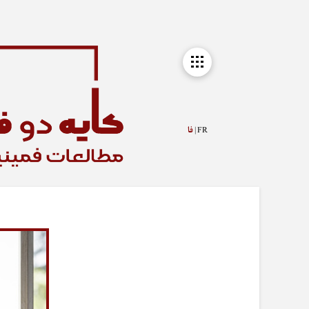
FR |
فا