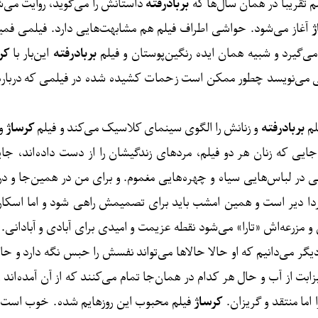
 تقریباً در همان سال‌ها که
بربادرفته
ژ
آغاز می‌شود. حواشی اطراف فیلم هم مشابهت‌هایی دارد. فیلمی فمینی
می‌گیرد و شبیه همان ایده رنگین‌پوستان و فیلم
بربادرفته
این‌بار با
کر
کوتاهی می‌نویسد چطور ممکن است زحمات کشیده شده در فیلمی که دربا
لم
بربادرفته
و زنانش را الگوی سینمای کلاسیک می‌کند و فیلم
کرساژ
و
یی که زنان هر دو فیلم، مردهای زندگیشان را از دست داده‌اند، جایی 
انی در لباس‌هایی سیاه و چهره‌هایی مغموم. و برای من در همین‌جا و
ردا دیر است و همین امشب باید برای تصمیمش راهی شود و اما اسکار
دیگری است. و در نهایت برای اسکارلت زیبا، زمین و مزرعه‌‎اش «تارا» می‌شود نقطه عزیمت و امید
دیگر می‌دانیم که او حالا حالاها می‌تواند نفسش را حبس نگه دارد و حا
ابت از آب و حال هر کدام در همان‌جا تمام می‌کنند که از آن آمده‌ان
ما منتقد و گریزان.
کرساژ
فیلم محبوب این روزهایم شده. خوب است که