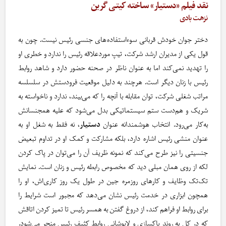
نقد فیلم «دستیار» ساخته کیتی گرین
نزهت بادی
دختر جوان خودش قربانی سوء‌استفاده‌های جنسی رئیس نیست. چون به
قول یکی از مدیران ارشد شرکت، تیپ موردعلاقه رئیس را ندارد و خطری او
را تهدید نمی‌کند اما به عنوان ناظر در صحنه حضور دارد و شاهد روابط
رئیس با زنان دیگر است. هرچند به دلیل موقعیت فرودستش در سلسلسه
مراتب شغلی شرکت، توان مقابله با آنچه را که می‌بیند، ندارد و ناخواسته به
شریک و هم‌دست ستم سیستماتیکی بدل می‌شود که علیه همجنسانش
به‌کار می‌رود. انتخاب هوشمندانه عنوان
دستیار
، نه فقط به شغل او به
عنوان منشی رئیس اشاره دارد، بلکه مشارکت و کمک او در تداوم تبعیض
جنسیتی را نیز طرح می‌کند که نمونه ظریف آن را می‌توان در پاک کردن
لکه از روی همان مبلی دید که مخصوص رابطه رئیس و زنان است. نمایش
تک‌تک وظایف و کارهای روزمره جین در طول یک روز کاری‌اش، او را
همچون ابزاری در خدمت رئیس نشان می‌دهد که مجبور است شرایط را
برای روابط او فراهم کند، از دروغ گفتن به همسر رئیس تا تمیز کردن اتاقش
که در کل به روند پاکسازی و لاپوشانی روابط کثیف رئیس منجر می‌شود.