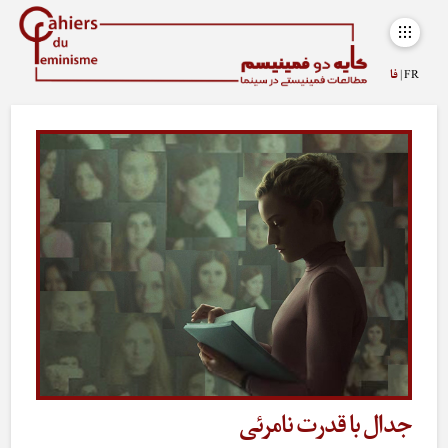
FR |
فا
جدال با قدرت نامرئی