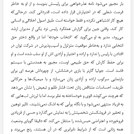
بار مجبور می‌شود نامه عذرخواهی برای رئیسش بنویسد و از او به خاطر
فرصت شغلی که در اختیارش قرار داده است، قدردانی کند. در‌حالی‌که
هیچ کار اشتباهی نکرده و فقط خواسته است طبق اصول اخلاقی و انسانی
کار کند. وقتی جین برای گزارش عملکرد رئیس نزد یکی از مدیران ارشد
می‌رود، مدیر به او می‌گوید که “انتخاب خودته” اما در واقع دختر حق
انتخابی ندارد و به‌خاطر موقعیت متزلزل و آسیب‌پذیرش در شرکت توان در
افتادن با رئیس را ندارد و اراده و اختیار و آزادی اش از او سلب شده است و او
برای حفظ کارش که حق طبیعی اوست، مجبور به همدستی با سیستم
فاسد است. جولیا گارنر با بازی درخشانش، از چهره‌اش عرصه ای برای
بازنمایی سرکوب اراده و آزادی زنان می‌سازد و با میمیک‌ها و حرکاتی
ظریف، احساسات متناقض زنان تحت فشار ظلم و تبعیض را نشان‌ می‌دهد
که هرچند می‌کوشد قوی و خودساخته به نظر برسد اما با لرزش لب‌هایی که
به فریاد منتهی نمی‌شود و با نگاه پرآبی که به اشک نمی‌نشیند، تاثیر توهین
و تحقیر در فروشکستن شخصیتش را به نمایش می‌گذارد و حسی از فریادی
فروخورده و اعتراضی حبس‌شده را منتقل می‌کند که دقیقا گویای وضعیت
همه زنانی است که از شرایط نابرابری که در آن هستند، رنج می‌برند و