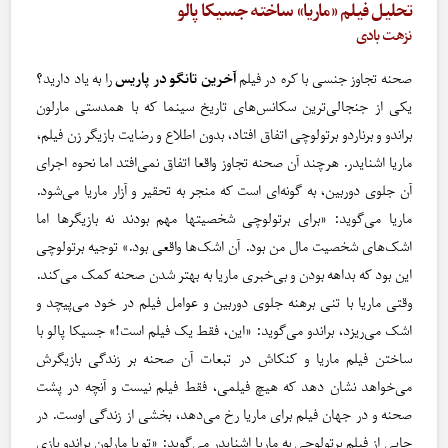
تحلیل فیلم «ماریا» ساخته جسیکا پالو
نزهت بادی
صحنه تجاوز جنسی با کره در فیلم
آخرین تانگو در پاریس
را به یاد دارید؟
یکی از جنجالی‌ترین سکانس‌های تاریخ سینما که با همدستی مارلون
براندو و برناردو برتولوچی اتفاق افتاد، بدون اطلاع و رضایت بازیگر زن فیلم،
ماریا اشنایدر. هرچند آن صحنه تجاوز واقعا اتفاق نمی‌افتد اما نحوه اجرای
آن جلوی دوربین، به گونه‌ای است که منجر به تحقیر و آزار ماریا می‌شود.
ماریا می‌گوید: «برای برتولوچی شخصیتها مهم بودند نه بازیگرها اما
اشک‌های شخصیت مال من بود. آن اشک‌ها واقعی بود.» توجیه برتولوچی
این بود که بداهه بودن و بی‌خبری ماریا به بهتر شدن صحنه کمک می‌کند.
وقتی ماریا با تنی برهنه جلوی دوربین و عوامل فیلم در خود می‌پیچد و
اشک می‌ریزد، براندو می‌گوید: «این، فقط یک فیلم است!» جسیکا پالو با
ساختن فیلم ماریا و کنکاش در تبعات آن صحنه بر زندگی بازیگرش
می‌خواهد نشان دهد که هیچ فیلمی، فقط فیلم نیست و آنچه در پشت
صحنه و در جهان فیلم برای ماریا رخ می‌دهد، بخشی از زندگی اوست. در
جایی از فیلم برتولوچی به ماریا اشنایدر می‌گوید: «تو با مارلون براندو بازی