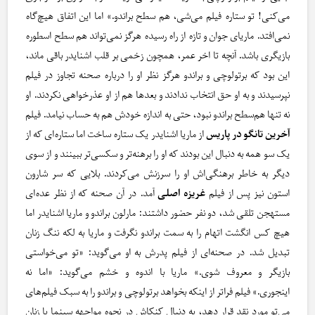
می‌کنی! تو ستاره فیلم‌ می‌شی، هم سطح براندو.» اما این اتفاق هیچ‌گاه
نمی‌افتد. ماریای جوان و تازه از راه رسیده هرگز نمی‌تواند هم سطح اسطوره
بازیگری باشد. آنچه تا اخر عمر، همچون زخمی بر قلب اشنایدر باقی ماند،
این بود که برتولوچی و براندو هرگز نظر او را درباره صحنه تجاوز در فیلم
نپرسیدند و به او حق انتخاب ندادند و بعدها هم از او عذرخواهی نکردند. او
نه تنها هم‌سطح براندو نبود، حتی به اندازه خودش هم به حساب نیامد. فیلم
آخرین تانگو در پاریس
از ماریا اشنایدر یک ستاره ساخت اما ستاره‌ای که از
یک سو همه به دنبال این بودند که او را برهنه‌تر و سکسی‌تر ببینند و از سوی
دیگر به خاطر برهنگی‌اش او را سرزنش می‌کردند. بلایی که سر شارون
استون نیز پس از فیلم
غریزه اصلی
آمد. در آن صحنه که از نظر عده‌ای
مستهجن تلقی شد، دو نفر حضور داشتند: مارلون براندو و ماریا اشنایدر اما
هیچ کس انگشت اتهام را به سمت براندو نگرفت و ماریا به لکه ننگ زنان
تبدیل شد. در صحنه‌ای از فیلم پدرش به او می‌گوید: «تو می‌خواستی
بازیگر و معروف شوی.» ماریا با اندوه و خشم می‌گوید: «اما نه
اینجوری.» فیلم فراتر از اینکه بخواهد برتولوچی و براندو را به سبک فیلم‌های
می‌تو مورد نقد قرار دهد، به دنبال کنکاش در نحوه مواجهه سینما با زنان