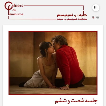
FR |
فا
جلسه شصت و ششم