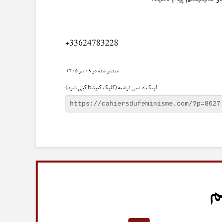
+33624783228
۰۹ تیر ۱۴۰۵
لینک دائمی نوشته (کلیک کنید تا کپی شود)
م