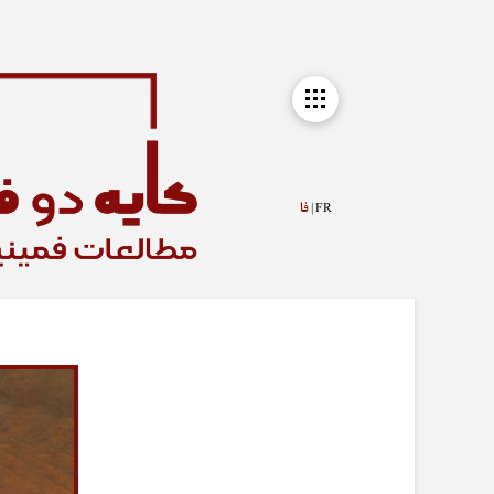
FR |
فا