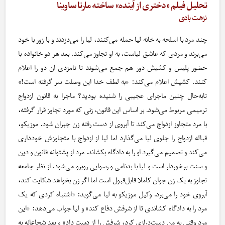
تحلیل فیلم «دختری از آینده» ساخته مارتا ساوینا
نزهت بادی
چند مرد با اسلحه به خانه لیا حمله می‌کنند، لیا را می‌دزدند و با زور با خود
می‌برند و مردی که عاشق لیاست، به او تجاوز می‌کند. بعد هر دو خانواده با
حضور پلیس و کشیش دور هم جمع می‌شوند تا نامزدی آن دو را اعلام
کنند. کشیش اعلام می‌کند: «به لطف خدا این وصلت سر گرفته است!»
تابه‌حال چنین ماجرای عجیبی را شنیده بودید؟ ماجرا به قانون ازدواج
ترمیمی مربوط می‌شود. بر اساس این قانون، زنی که مورد تجاوز قرار گرفته،
با مرد متجاوز ازدواج می‌کند تا آبروی از دست رفته زن جبران شود. موزیکو،
قباله ازدواج را جلوی لیا می‌گذارد اما لیا از ازدواج با متجاوزش خودداری
می‌کند و تصمیم می‌گیرد او را به دادگاه بکشاند. مرد از پشتوانه قانون و دین
و سنت برخوردار است و لیا با بدنامی و رسوایی روبرو می‌شود. از نظر جامعه
تجاوز به یک زن جوان کاملا قابل‌قبول است اما اگر زن بخواهد شکایت کند،
آبروی خود را می‌برد. وکیل موزیکو به لیا می‌گوید: «اشتباه کردی که یک
مرد را به دادگاه کشاندی تا از شرفش دفاع کند» و لیا جواب می‌دهد: «این
مرد وقتی به من دست‌درازی کرد، شرفش را از دست داد» و بعد شجاعانه به