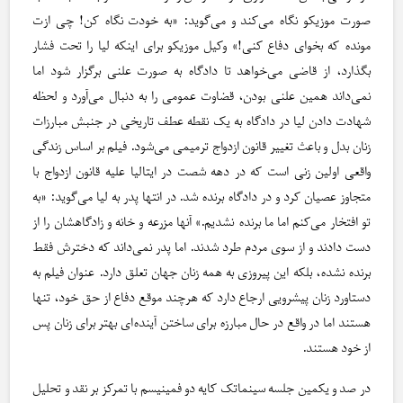
صورت موزیکو نگاه می‌کند و می‌گوید: «به خودت نگاه کن! چی ازت
مونده که بخوای دفاع کنی!» وکیل موزیکو برای اینکه لیا را تحت فشار
بگذارد، از قاضی می‌خواهد تا دادگاه به صورت علنی برگزار شود اما
نمی‌داند همین علنی بودن، قضاوت عمومی را به دنبال می‌آورد و لحظه
شهادت دادن لیا در دادگاه به یک نقطه عطف تاریخی در جنبش مبارزات
زنان بدل و باعث تغییر قانون ازدواج ترمیمی می‌شود. فیلم بر اساس زندگی
واقعی اولین زنی است که در دهه شصت در ایتالیا علیه قانون ازدواج با
متجاوز عصیان کرد و در دادگاه برنده شد. در انتها پدر به لیا می‌گوید: «به
تو افتخار می‌کنم اما ما برنده نشدیم.» آنها مزرعه و خانه و زادگاهشان را از
دست دادند و از سوی مردم طرد شدند. اما پدر نمی‌داند که دخترش فقط
برنده نشده، بلکه این پیروزی به همه زنان جهان تعلق دارد. عنوان فیلم به
دستاورد زنان پیشرویی ارجاع دارد که هرچند موقع دفاع از حق خود، تنها
هستند اما در واقع در حال مبارزه برای ساختن آینده‌ای بهتر برای زنان پس
از خود هستند.
در صد و یکمین جلسه سینماتک کایه دو فمینیسم با تمرکز بر نقد و تحلیل