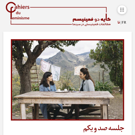
FR |
فا
جلسه صد و یکم