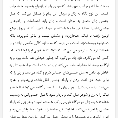
بمانند اما آنقدر جذاب هم باشند که مردی را برای ازدواج به سوی خود جلب
کنند. این نوع نگاه به زنان و مردان این پیام را منتقل می‌کند که میل
جنسی زنان متعلق به مردان است و زنان باید احساسات و رفتارهای
جنسی‌شان را مطابق نیازها و خواسته‌های مردان تعیین کنند. ریچل موقع
اولین رابطه با نیک، هیجان‌زده و مشتاق نیست و لذتی نمی‌برد، بلکه
دستپاچه و وحشت‌زده است و می‌ترسد که به اندازه کافی سکسی نباشد و با
خجالت از نیک عذرخواهی می‌کند که نتوانسته به خوبی او را ارضا کند. اما
کمی که می‌گذرد، تازه یاد می‌گیرد که چطور خودش هم لذت ببرد و به
ارگاسم برسد اما مدام احساس می‌کند زن بدی شده است. جامعه به زنان به
خاطر بها دادن به میل جنسی‌شان احساس شرم و گناه می‌دهد و زنی را که
برای خود حق لذت بردن از رابطه جنسی قائل باشد، بی‌بند‌وبار و هرزه
می‌داند. به همین دلیل ریچل برای فرار از حس گناه، می‌کوشد تا خود و
نیک را به زن و شوهر بدل کند و باردار شود تا میل جنسی‌اش به رسمیت
شناخته شود. زنان در دوگانه تاریخی باکره/فاحشه اسیرند و هر زنی که رابطه
جنسی را تجربه می‌کند، قضاوت کل جامعه را با خود به خلوتش می‌برد و
انواع انگ‌ها و برچسب‌ها را بر بدنش حمل می‌کند. اما زنان تنها صاحبان