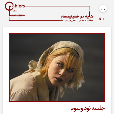
FR |
فا
جلسه نود وسوم