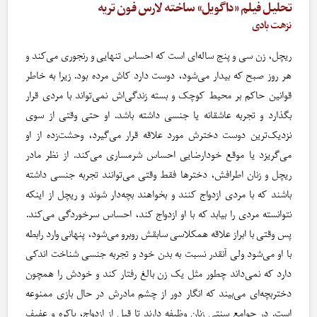
تحلیل فیلم «داگویل» ساخته لارس فون تریه
نزهت بادی
ریچل، زن سی و پنج ساله‌ای است که احساس تنهایی و رنجوری می‌کند و
هر روز صبح که بیدار می‌شود، دوست دارد کاش مرده بود. زیرا به خاطر
قوانین حاکم بر محیط کوچک و بسته زندگی‌اش نمی‌تواند با مردی قرار
بگذارد و تجربه عاشقانه یا جنسی داشته باشد. او حتی وقتی از سوی
نزدیک‌ترین دوست دخترش مورد علاقه قرار می‌گیرد، وحشت‌زده از او
می‌گریزد یا موقع خودارضایی احساس شرمساری می‌کند. از نظر مادر
ریچل و زنان اطرافش، دخترها فقط وقتی می‌توانند تجربه جنسی داشته
باشند که با مردی ازدواج کنند و بخواهند بچه‌دار شوند و ریچل از اینکه
نتوانسته مردی را بیابد که با او ازدواج کند، احساس سرخوردگی می‌کند.
پس وقتی با ابراز علاقه همکلاسی سابقش روبرو می‌شود، پنهانی وارد رابطه
با او می‌شود ولی آنقدر نسبت به بدن خود و تجربه جنسی شناخت اندکی
دارد که نمی‌داند چطور مثل یک زن بالغ رفتار کند و خودش را همچون
دختربچه‌ای می‌بیند که انگار دور از چشم مادرش در حال بازی ممنوعه
است. در جوامع سنتی زنان وظیفه دارند تا قبل از ازدواج، باکره و عفیف