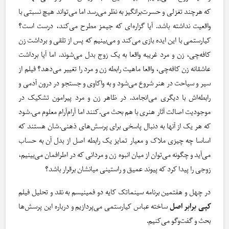
که هرچند تغزلی و حسرت‌برانگیز به نظر می‌رسد اما می‌تواند هیچ نسبتی با
واقعیت نداشته باشد. آیا گزاره‌ای که جیمز مطرح می‌کند، درست است؟
کیارستمی با این ایده بازی می‌کند و می‌بینیم که پس از تلقی و برداشت زن
کافه‌چی، زن و مرد غریبه واقعا به یک زوج بدل می‌شوند. اما آیا برداشت
عاشقانه زن کافه‌چی، واقعا ماهیت رابطه زن و مرد را تغییر می‌دهد؟ فیلم از
سیر و سیاحت در هنر شروع می‌شود و به واکاوی و جستجو در درون آدمی و
رابطه‌اش با دیگری می‌انجامد. در ظاهر زن و مرد پیرامون تشکیک در
موجودیت اصالت آثار هنری با هم بحث می.کنند اما آرام‌آرام معلوم می.شود
که هر یک از آنها به دنبال پاسخی برای پرسش‌های ذهنی.شان هستند که
اساسا چه چیزی ملاک و معیار تمایز یک رابطه اصل از بدل آن به حساب
می‌آید و چگونه می‌توان از میان انبوه زن و مردانی که در اطرافمان می‌بینیم،
زوجی را پیدا کرد که پیوند عمیق و راستینی میانشان برقرار باشد؟
در چهل و هفتمین برنامه سینماتک کایه دو فمینیسم به نقد و تحلیل فیلم
کپی برابر اصل
ساخته عباس کیارستمی می‌پردازیم و درباره این‌ پرسش‌ها
بحث و گفت‌وگو می‌کنیم.