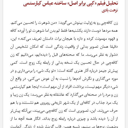
تحلیل فیلم «کپی برابر اصل» ساخته عباس کیارستمی
نزهت بادی
زن کافه‌چی رو به ژولیت بینوش می‌گوید: «من شوهرت را تحسین می‌کنم.
همه مردها دوست دارند یکشنبه‌ها فقط لم بدن اما شوهرت تو را آورده کافه
و قهوه مهمونت کرده و داره با هیجان برات داستان تعریف می‌کنه.» این،
دقیقا همان تصویر بدلی از واقعیت زندگی است که امکان تشخیص آن
دشوار به نظر می‌رسد. ما که صحنه‌های قبل را دیده‌ایم، می‌دانیم که زن
کافه‌چی در حال تحسین یک نسخه بدلی از رابطه یک زوج است. کمی
پیش‌تر جیمز درباره آثار هنری گفته است: «تو یک شیء را برمی‌داری و در
موزه می‌گذاری و نگرش آدم‌ها را نسبت به آن عوض می‌کنی. در واقع آن
شیء دیگر مهم نیست، برداشت افراد از آن مهم است.» اینجا هم کیارستمی
زن و مرد را در صحنه‌ای می‌گذارد که عاشقانه به نظر می‌رسد: یک زن زیبا و
یک مرد جذاب در کافه‌ای از یک شهر تاریخی روبروی هم نشستند و با هم
حرف می‌زنند. این، تصویری است که زن کافه‌چی می‌بیند، بی‌آنکه پیش‌تر
از آن را دیده باشد و چیزی درباره رابطه زوج بداند. انگار همه آنچه ما از
وضعیت زوج‌ها می‌بینیم، شبیه همین قاب گزینش‌شده از زندگی آنهاست