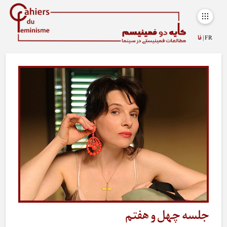
FR |
فا
جلسه چهل و هفتم