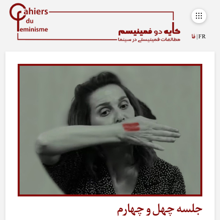
FR |
فا
جلسه چهل و چهارم