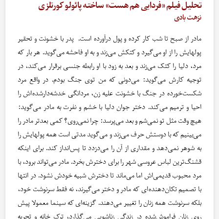
تحلیل فیلم «فردایی هم هست» ساخته پائولو کورتلزی
نزهت بادی
مادر از صبح تا شب کار کرده و پول درآورده است. پدر با خشونت و تحقیر
پولهایش را از او می‌گیرد و کتکش می‌زند و به او فاحشه می‌گوید. هر بار که
مرد، دلیا را کتک می‌زند و بعد به زود با او رابطه جنسی برقرار می‌کند، در
توجیه کارش می‌گوید: می‌دونی که من توی جنگ بودم. در واقع مرد
شکست‌خورده در جنگ با خشونت علیه زن، مردانگی‌ خدشه‌دارشده‌اش را
احیا و ترمیم می‌کند. دختر جوان دلیا با خشم و نفرت به مادر می‌گوید:
هیچ وقت مثل تو نمی‌شم و بعد می‌پرسد: چرا نمی‌روی؟ کمی بعدتر مادر را
می‌بینیم که با دوستش حرف می‌زند و می‌گوید مدتی است همه پولهایش را
به شوهر نمی‌دهد و مقداری از آن را می‌دزدد تا پس‌انداز کند. برای اینکه
قشنگ‌ترین لباس عروسی شهر را برای دخترش بخرد. مادر می‌تواند برود، با
مرد محبوب قدیمی‌اش اما می‌ماند تا دخترش شبیه خودش نشود. در انتها
با تصمیم تکان‌دهنده‌ای که مادر و دختر می‌گیرند، نه فقط سرنوشت خود،
بلکه سرنوشت همه زنان را تغییر می‌دهند. گزینه‌ای که سینما معمولا پیش
روی زنان فراموش‌شده در زندگی زناشویی می‌گذارد، ترک خانه و تجربه