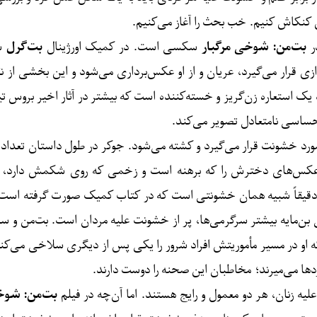
 کنکاش کنیم. خب بحث را آغاز می‌کنیم.
ر
بت‌من: شوخی مرگبار
سکسی است. در کمیک اورژینال
بت‌گرل
زی قرار می‌گیرد، عریان و از او عکس‌برداری می‌شود و این بخشی از ن
 استعاره زن‌گریز و خسته‌کننده است که بیشتر در آثار اخیر بروس تی
 احساسی نامتعادل تصویر می‌کند.
رد خشونت قرار می‌گیرد و کشته می‌شود. جوکر در طول داستان تعداد ز
 تا عکس‌های دخترش را که برهنه است و زخمی که روی شکمش دارد، 
ود، دقیقاً شبیه همان خشونتی است که در کتاب کمیک صورت گرفته اس
ن‌مایه بیشتر سرگرمی‌ها، پر از خشونت علیه مردان است. بت‌من و سو
 از جیمز باند 38 دقیقه داریم که او در مسیر مأموریتش افراد شرور را یکی پس از دیگری 
ا می‌میرند؛ مخاطبان این صحنه را دوست دارند.
 زنان، هر دو معمول و رایج هستند. اما آن‌چه در فیلم
بت‌من: شو