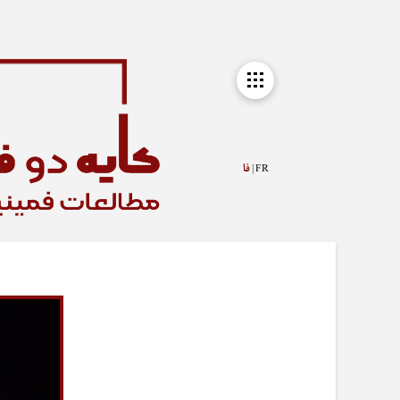
FR |
فا