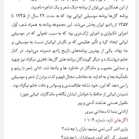
از این همکاری می‌توان از برنامه «یک شعر و یک شاعر» نام برد.
برنامه گل‌ها برنامه موسیقی ایرانی بود که به مدت ۲۲ سال از ۱۳۳۵ تا
۱۳۵۷ از رادیو ایران پخش می‌شد. این مجموعه برنامه به همراه شعر، آواز،
اجرای تکنوازی و اجرای ارکستری بود که به سبب تحولی که در موسیقی
ایرانی ایجاد کرد و تأثیر عظیمی که بر نگرش ایرانیان نسبت به موسیقی بر
جا نهاد، یکی از بهترین برنامه‌های تاریخ رادیو شمرده می‌شود. در کنار
خانم «روشنک» و دیگر گویندگان برنامه های گل‌ها، فخری نیکزاد نیز چهره
و صدایی محبوب و ماندگار در خاطره ها و یادها شد. ادای شعر با ریتم و
طمأنینه بجا و به اندازه، به مخاطب مجال فهم و لذت بردن از شعر و موسیقی
را می دهد که این، خود نشانه علاقمندی و وسواس و دقت خانم نیکزاد بود.
شنیدن ابیاتی از حافظ با خوانش ایشان یگانه و ماندگارند. ابیانی چون:
طفیل هستی عشقند آدمی و پیر
ارادتی بنما تا سعادتی ببری
(گل‌های تازه، شماره ۱۰۴ )
یاری اندر کس نمی بینیم، یاران را چه شد؟
دوستی کی آخر آمد، دسوتداران را چه شد؟