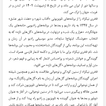
و سالها دور از ایران می ماند و در تاریخ ۸ اردبیهشت ۱۴۰۲ در لندن و در
غربت، جهان را ترک می کند.
فخری نیکزاد را از برنامه‌های تلویزیونی «آفتاب شهر» و «هفت شهر عشق»
در سال ۱۳۴۷ به یاد داریم و بعدها در برنامه‌های رادیویی «نامه‌های یک
جهانگرد»، «هزار و یک شب» و درنهایت در برنامه‌های «گل‌های تازه» که به
انتخاب «هوشنگ ابتهاج( سایه)»، مدیر موسیقی رادیو در آن زمان و
تهیه‌کننده این برنامه، یکی از گویندگان شناخته‌شده و محبوب این برنامه‌ها
شد. نام فخری نیکزاد برای ما با خوانش و دکلمه اشعار فارسی همراه است.
گویندگی و خوانش شمرده و پراحساس اشعار که به زیبایی و فهم شعر، در
متن آواز و تصانیف برنامه‌های «گل‌های تازه» می افزود.
فخری نیکزاد از سنین کودکی و نوجوانی علاقمند به شعر و همچنین شیفته
اجرای گویندگان برنامه‌های گل‌های آن زمان به نام «گل‌های رنگارنگ» بود.
از همان نوجوانی آرزو و اراده می‌کند تا در برنامه‌های تلویزیون شرکت کند و
همین علاقه و پیگیری سبب می‌شود تا در سنین نوجوانی، در آغاز به عنوان
دوبلور و بعدها به عنوان گوینده به تلویزیون و رادیو راه پیدا کند و از همان
آغاز کار با شاعرانی چون نادر نادرپور در تهیه برنامه‌ها همکاری داشته باشد.