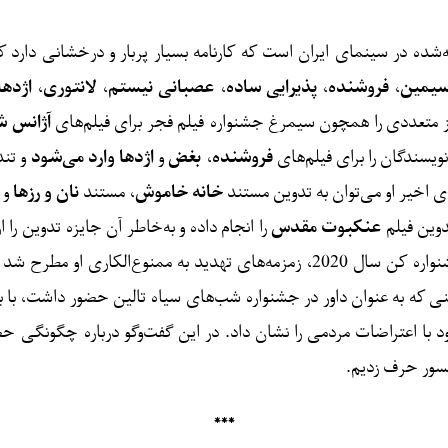
ده در سینمای ایران است که کارنامه بسیار پربار و درخشانی دارد ک
 سیمین
،
فروشنده
،
پذیرایی ساده
،
عصبانی نیستم
،
لانتوری
،
اژدها
یز متعددی را همچون سیمرغ جشنواره فیلم فجر برای فیلم‌های
آژانس ش
یسندگان را برای فیلم‌های
فروشنده
،
بغض
و
اژدها وارد می‌شود
و تن
 اخیر او می‌توان به تدوین مستند
خانه خاموش
، مستند
نان و رزها
و 
دوین فیلم
عنکبوت مقدس
را انجام داده و به‌خاطر آن جایزه تدوین را ا
کرده است اما از همان روزهای نمایش فیلم در جشنواره کن سال 2020، زمزمه‌های ته
مینی که به عنوان داور در جشنواره شب‌های سیاه تالین حضور داشت، با
با اعتراضات مردمی را نشان داد. در این گفت‌وگو درباره چگونگی ح
نسور حرف زدیم.
***