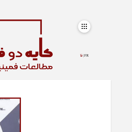
FR |
فا