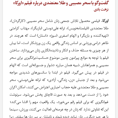
گفت‌وگو با سحر مصیبی و طلا معتضدی درباره فیلم «اورکا»
نزهت بادی
اورکا
، فیلمی محصول تلاش جمعی زنان شامل سحر مصیبی (کارگردان)،
طلا معتضدی (فیلمنامه‌نویس)، ترانه علی‌دوستی (بازیگر)، مهتاب کرامتی
(تهیه‌کننده و بازیگر) و الهام اصغری (سوژه داستان) است که هرچند در
ظاهر درامی ورزشی بر اساس زندگی واقعی یک زن ورزشکار است، اما بیش
از هر چیزی به مسئله حذف و انکار و نادیده‌‌انگاری زنان می‌پردازد. ساختن
فیلم با توجه به موانع پیرامون چنین موضوع حساسیت‌برانگیزی برای سحر
مصیبی و همراهانش شبیه همان مبارزه دشوار و جسورانه‌ای است که الهام
در فیلم در پیش می‌گیرد. فیلم در ابتدا با سانسورهای شدیدی مواجه
می‌شود و بعد از جنبش «زن، زندگی، آزادی» که ترانه علی‌دوستی، سحر
مصیبی و طلا معتضدی علیه حجاب اجباری اعتراض می‌کنند، امکان اکران
خود را از دست می‌دهد و بعد به صورت قاچاق پخش می‌شود‌. سرنوشت
غم‌انگیزی که برای فیلم رقم می‌خورد، یک واقعیت مهم را افشا می‌کند؛
این‌که تفاوتی ندارد که زنان در چه عرصه‌ای فعالیت می‌کنند، ورزش، سینما
یا هر چیز دیگری‌. زنان نباید دیده شوند و نامشان بر سر زبان‌ها بیفتد. زیرا