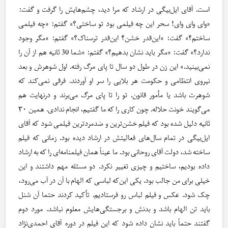
است. آقای ایل‌بیگی در ارشاد که مرا دید، چشم‌هایش را گرفت و گفت:
«وای وای وای! سحر این چه فیلمی بود تو ساختی؟» گفتم: «چه فیلمی
ساختم؟» گفت: «این‌قدر خشن؟ این‌قدر ترسناک؟» گفتم: «مگر وجود
ندارد؟» گفت: «مگر باید نشان بدهیم؟» گفتم: «شما 30 ثانیه هم از آن را
نمی‌بینید.» این زن در طول دو سال تا پای مرگ رفته. اول شوهرش و بعد
نیروی انتظامی و حکومت هر بلایی را سر او آوردند. فرقی نمی‌کند که
شوهرت باشد یا مأمور قانون. تو را تا پای مرگ می‌برند و درنهایت هم
می‌گویند خونت حلاله. چون کاری را که ما گفتیم، انجام ندادی. همین ۳۰
ثانیه دلیل شده بود که فیلم خشن‌ترین و ضدمردترین فیلمی شود که آقای
ایل‌بیگی در تمام سال‌های فعالیتش در ارشاد دیده بود. زمانی که فیلم
ساخته شد، دولت آقای روحانی بود. ما عیناً همان فیلمنامه‌ای را که به ارشاد
داده بودیم، ساختیم و چیزی تغییر نکرد. دو مسئله مهم داشتند و این
خیلی برای من جالب بود. یکی این‌که لباسی که الهام با آن در آب می‌رود،
چک شود. عکس و فیلم لباس رو فرستادیم. تأکید کردند حتما آن شنل
باید تن الهام باشد و بدنش و برجستگی‌هایش معلوم نباشد. مورد دوم
گفتند حتماً باید نشان داده شود که این فیلم در دوره آقای احمدی‌نژاد