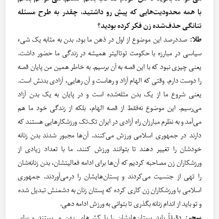
با همه محدودیت‌هایی که پیشِ رو داشتید، چقدر به طرح مسئله
تنانگی حذف‌شده زن فکر کرده بودید؟
طلا
: صددرصد این موضوع از اول در ذهن ما بود. بدن به مثابه یک شیء
سیاسی در مبارزه با حکومت توتالیتر همیشه در زندگی ما حضور داشت.
یعنی چیزی نبود که با این قصه به آن برسیم. به ‌خاطر همین من پایان قصه
را دوست دارم. وقتی که الهام آزاد و رهاست و آن رهایی، آزادی بدنش است.
یعنی شروع ما از یک بدن مثله‌شده است و در پایان به یک بدن آزاد
می‌رسیم. این موضوع نه‌فقط از قصه الهام، بلکه از زندگی خود ما هم
می‌آمد و به‌ نظرم مبارزان راه آزادی در ایران تک‌تک ورزشکارهایی هستند که
دارند در جمهوری اسلامی ورزش می‌کنند. آن‌ها مجبور شدند بدن زنانه
خودشان را تغییر دهند تا بتوانند ورزش کنند. ما با تعداد زیادی از
ورزشکاران زن مصاحبه کردیم که آن‌ها برای ادامه فعالیتشان، بدن زنانه‌شان
را تهی از جنسیت می‌کردند و پستان‌هایشان را درمی‌آوردند. جمهوری
اسلامی با ورزشکاران زن کاری کرده که پستان زنان به دشمنش تبدیل شده
و تو باید از اندام زنانه بگذری تا بتوانی به ورزش ادامه دهی.
سحر
: دقیقاً باید پستان‌هایشان را با کش‌های پهن می‌بستند و برای