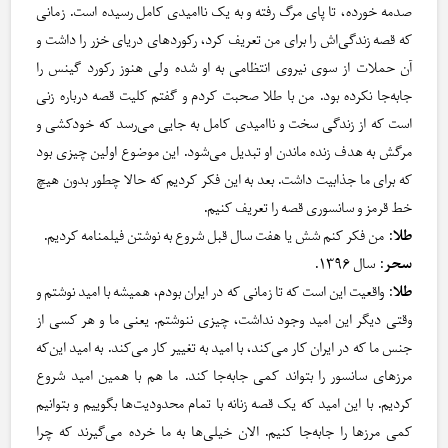
صدمه خورده، تا پای مرگ رفته و به یک ناامیدی کامل رسیده است. زمانی
که قصه زندگی‌اش را برای من تعریف کرد، رکوردهای دریای خزر را داشت و
آن حملات از سوی نیروی انتظامی به او شده ولی هنوز رکورد گینس را
جابه‌جا نکرده بود. من با طلا صحبت کردم و گفتم کلیت قصه درباره زنی
است که از زندگی سخت و ناامیدی کامل به جایی می‌رسد که خودکشی و
مرگش به هدف زنده ماندن او تبدیل می‌شود. این موضوع اولین چیزی بود
که برای ما جذابیت داشت. بعد به این فکر کردیم که حالا چطور بدون هیچ
خط قرمز و سانسوری قصه را تعریف کنیم.
طلا
: من فکر کنم شش یا هفت سال قبل شروع به نوشتن فیلمنامه کردیم.
سحر
: سال ۱۳۹۶.
طلا
: واقعیت این است که تا زمانی که در ایران بودم، همیشه با امید نوشتم و
وقتی دیگر این امید وجود نداشت، چیزی ننوشتم. یعنی ما و هر کسی از
جنس ما که در ایران کار می‌کند، با امید به تغییر کار می‌کند. به امید این‌که
مرزهای سانسور را بتواند کمی جابه‌جا کند. ما هم با همین امید شروع
کردیم. با این امید که یک قصه زنانه با تمام محدودیت‌ها بگوییم و بتوانیم
کمی مرزها را جابه‌جا کنیم. الان خیلی‌ها به ما خرده می‌گیرند که چرا