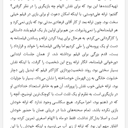
تهیه‌کننده‌ها این بود که برای نقش الهام چه بازیگری را در نظر گرفتی؟
گفتم: ترانه علی‌دوستی. با اینکه امکان دعوت او برای بازی در فیلم خیلی
سخت بود. چون ترانه بعد از کار آقای فرهادی مدتی بود که بازی نمی‌کرد و
هر فیلمنامه‌ای را نمی‌پذیرفت. من هم برای اولین بار یک فیلم بلند داستانی
را کارگردانی می‌کردم. به هرحال برای پیدا کردن ترانه و رساندن فیلمنامه به
دست او یک پروسه‌ای را طی کردیم اما وقتی فیلمنامه را خواند و قرارداد را
بست، قدم بزرگی برای فیلم برداشته شد. از همان جلسات ابتدایی
دورخوانی فیلمنامه، انگار ترانه روح این شخصیت را گرفت. با اینکه نقش
بسیار سختی بود. روند شخصیت‌پردازی کاراکتر فیلم که تبدیل زنی دچار
خشونت خانگی به زن قهرمان خودساخته را نشان می‌داد، بسیار با جزئیات
بود. ترانه خیلی خوب نقش را پروراند. آن هم به خاطر استعداد خدادادی او
در بازیگری است. به نظرم او یک تلنت است. با کوچک‌ترین توضیح، آنچه را
که در ذهنم بود، اجرا می‎کرد. هیچ سکانسی وجود ندارد که ترانه خودش
بازی نکرده باشد. تمام صحنه‌های شنا در دریای عمان با حضور خودش
است و اصلا بدل‌کار نداشت. فقط دو ماه با الهام اصغری تمرین کرده بود.
اتفاق مهم این بود که ترانه از زیر آب می‌ترسید و اینکه خودش را با این