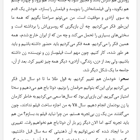
روسری هم سرش باشد و مجبور شود به جلسه ارشاد هم برود و چهارتا چشم
هم بگوید، ولی فیلمنامه‌اش را بنویسد و فیلمش را بسازد، خودش یک قدم
به سوی آزادی و موفقیت است. من می‌تونم صراحتاً بگویم که همه ما
این‌طور فکر می‌کردیم. چه آن بازیگری که روسری‌اش را برداشته است و
سختی‌های بسیاری را تحمل می‌کند و چه من که از ایران خارج شدم، همه
همین فکر را می‌کردیم. همه فکر می‌کردیم باید حضور داشته باشیم و باید
هر طور شده، کار کنیم. چون مهم است فیلم‌ساز زن و نویسنده زن داشته
باشیم، ولی بعد از «زن، زندگی، آزادی» دیگر همه چیز تغییر کرد. بعد از آن،
جامعه ما یک شکل دیگر شد.
سحر
: خودمان هم تغییر کردیم. به قول طلا ما تا دو سال قبل فکر
می‌کردیم برای این‌که بتوانیم حرفمان را بزنیم، دوتا باج هم می‌دهیم و سه‌تا
امتیاز می‌گیریم. این بازی‌ای بود که سال‌ها سعی می‌کردیم به‌ خاطر کارمان
یا زن بودنمان انجام دهیم. سال ۷۸ به من اجازه ساخت فیلم ندادند، چون
می‌گفتند من یک زن بی‌تجربه هستم. من چرا نباید فیلم بد بسازم؟ من هم
باید تجربه کنم. اما الان دیگر زیر بار آن دوتا باج هم نخواهیم رفت. تغییری
در ما ایجاد شده که نمی‌توانیم به آن ذهنیتی که سه سال قبل داشتیم،