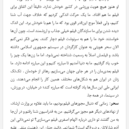
او هنوز هیچ هویت ورزشی در کشور خودش ندارد. دقیقاً این اتفاق برای
فیلم ما هم افتاد. ما یک حرکت اندکی کردیم که خلاف جهت آب شنا
کنیم، ولی فعلاً موج این‌قدر قوی بود که ما را هم با خودش برد. این اندک
دیده شدن برای ما سازندگان فیلم خیلی جذاب و ارزشمند است. چون آن‌ها
خواستند خود ما را هم به سرنوشت فیلم دچار کنند. یعنی فکر نمی‌کنم
الان سحر هویتی به عنوان کارگردان در سیستم جمهوری اسلامی داشته
باشد و فیلمش اصلاً به رسمیت شناخته نمی‌شود. اما ما زن‌ها یک چیز را
خوب یاد گرفتیم. ما به دنیا آمدیم تا مبارزه کنیم و این مبارزه ادامه دارد. ما
فیلم بعدی‌مان را در هر جای جهان می‌سازیم. رهاتر از خودمان . تک‌تک
زنان در ایران هم به شکل‌های مختلف همین کار را انجام می‌دهند. زن
ایرانی طی این سال‌ها یاد گرفته است که مبارزه کند؛ در خیابان، در ورزش،
در سینما، در همه جا.
سحر
: زمانی که دنبال مجوزهای فیلم بودیم، ما باید علاوه بر وزارت ارشاد،
از نهادهای دیگر هم مجوز می‌گرفتیم. من به فدراسیون شنا رفتم و در آن‌جا
به من گفتند تو داری درباره الهام اصغری فیلم می‌سازی؟ تو نمی‌دانی این
آدم شارلاتان و دروغ‌گو است؟ شما نمی‌دانید چنان این ذهنیت منفی علیه