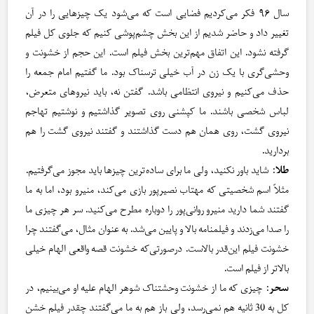
سال ۹۶ فکر می‌کردیم فضایی است که می‌شود یک چیزهایی را در آن
تغییر داد و حاضر شدیم از این بخش چشم‌پوشی کنیم که جلوی کل فیلم
گرفته نشود. این اتفاق مهم‌ترین بخش فیلم است. این حجم از خشونت و
وحشی‌گری با یک زن در آب خیلی ترسناک بود. ما گفتیم امام جمعه را
حذف می‌کنیم و نیروی انتظامی باشد. گفتن نه، باید نیروهای متعرض،
لباس شخصی باشند. ما کپشنی روی تصویر گذاشتیم و نوشتیم تهاجم
نیروی گشت، روی همان هم دست گذاشتند و گفتند نیروی گشت را هم
بردارید.
طلا
: شاید باور نکنید، ولی ما برای ساده‌ترین چیزها باید مجوز می‌گرفتیم.
مثلاً اسم شخصیتی که مهتاب نصیرپور بازی می‌کند، منیرو بود، اما به ما
گفتند شما دارید منیرو روانی‌پور را دوباره مطرح می‌کنید. سر هر چیزی ما
را صدا می‌زدند و فیلمنامه بالا و پایین می‌شد. به عنوان مثال، می‌گفتند چرا
خشونت فیلم این‌قدر بالاست. درصورتی‌که خشونت قصه واقعی الهام خیلی
بالاتر از فیلم است.
سحر
: چیزی که ما از خشونت وحشتناک شوهر الهام علیه او می‌بینیم، در
کل به 30 ثانیه هم نمی‌رسد، ولی باز هم به ما می‌گفتند چقدر فیلم خشن