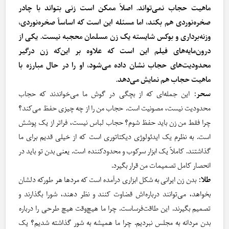
ماهیت حجاب نمی‌تواند. اصلاً ممکن است زنی بتواند با چادر
صخره‌نوردی هم بکند، اما مسئله این است که اساساً صخره‌نوردی،
وزنه‌برداری و بوکس شایسته یک زن مسلمان محجبه نیست. یکی از
درون‌مایه‌های فیلم این است که علاوه بر این‌که زن درگیر
محدودیت‌های حجاب نشان داده می‌شود، او را در حال مبارزه با
ماهیت حجاب هم نمایش می‌دهد.
سحر
: این جمله‌ای که از بچگی در گوش ما می‌خواندند که حجاب
محدودیت نیست، مصونیت است. حجاب من را از چه چیزی حفظ می‌کند؟
چرا فقط من زن باید حفظ شوم؟ حجاب لباس نیست، فراتر از یک پوشش
است. به نظرم یک ایدئولوژی دیکتاتوری است که از خیلی قدیم برای ما
گذاشتند. کاملاً یک ابزار سرکوب و محدودکننده است. یعنی بدن تو باید در
انحصار کامل تصمیمات من قرار بگیرد.
طلا
: بدن زن ایرانی به شکل ابزاری درآمده است که مردها هر طورکه دلشان
بخواهد، می‌توانند درباره‌اش قضاوت کنند و نظر دهند، شورا بگذارند و
تصمیم بگیرند. این طاقت‌فرساست. چرا ما هیچ‌وقت هیچ طرحی را درباره
بدن مردانه به مجلس نبردیم. چرا ما همیشه به شور گذاشته شدیم؟ یک