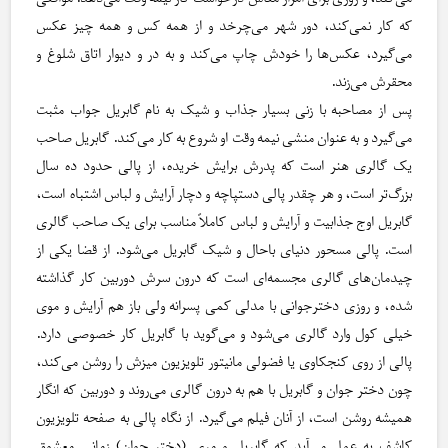
که کار نمی‌کند، دور شهر می‌چرخد و از همه کس و همه چیز عکس
می‌گیرد، عکس‌ها را خودش چاپ می‌کند و به در و دیوار اتاق شلوغ و
محقرش می‌زند.
پس از مصاحبه با زنی بسیار جذاب و شیک به نام گابریل جواب مثبت
می‌گیرد و به عنوان منشی نیمه وقت او شروع به کار می‌کند. گابریل صاحب
یک گالری هنر است که پدرش برایش خریده، از پالی حدود ده سال
بزرگ‌تر است، و هر چقدر پالی دستپاچه و دچار آرایش و لباس اشتباه است،
گابریل اوج جذابیت و آرایش و لباس کاملاً مناسب برای یک صاحب گالری
است. پالی مسحور دنیای باحال و شیک گابریل می‌شود. از قضا یکی از
چیدمان‌های گالری مجسمه‌ای است که درون سرش دوربین کار گذاشته
شده، و روزی دخترجوانی با مدلی کمی پسرانه ولی باز هم آرایش و موی
خیلی کول وارد گالری می‌شود و می‌گوید با گابریل کار خصوصی دارد.
پالی از روی کنجکاوی یا فضولی مانیتور تلویزیون میزش را روشن می‌کند،
چون دختر جوان و گابریل با هم به درون گالری می‌روند و دوربین که انگار
همیشه روشن است، از آنان فیلم می‌گیرد. از نگاه پالی به صفحه‌ تلویزیون
کاشف به عمل می‌آید که گابریل و مری (دختر جوان) زمانی معشوق