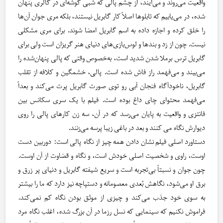
واقعیت می‌روند و می‌آیند، از چشم پالی که شبی گوشه‌ای در گالری پنهان
شده، در می‌یابیم که تابلوها اصلاً کار گابریل نیستند، بلکه مری جوان آن‌ها
را خلق کرده و اجازه داده به اسم گابریل امضا شوند. برای مری مشکلی
نیست. چون از زد و بندها و لوس‌بازی‌های دنیای هنر گریزان است ولی برای
گابریل ترس برملا شدن شدید است، به‌خصوص وقتی که پالی پنهان‌شده را
می‌بیند و می‌فهمد راز فاش شده است. پالی، خشمگین و کلافه از تقلب
گابریل، ناخودآگاه فنجان آبی رو توی صورت گابریل پرت می‌کند و بعداً
می‌فهمد محتوای چای داغ بوده است. فیلم با یک سری سکانس بین
فانتزی و واقعیت به پایان می‌رسد که در آن، سه زن کارهای پالی را روی
دیوارش نگاه می کنند و بعد در باغی زیبا پرسه می‌زنند.
دستاورد اصلی فیلم نشان دادن همه چیز از نگاه پالی است: دوربین دست
اوست، راوی و شخصیت اصلی خودش است، و نگاه و قضاوت از آن اوست.
چون جوان و نسبتاً بی‌تجربه است و سریع شیفته‌ گابریل و دنیای پر زرق و
برق او می‌شود، نگاهش بُعدی معصومانه و دستپاچه نیز دارد که ما را بیشتر
به سوی خود جذب می‌کند و چیزی از موثق بودن نگاه کم نمی‌کند.
فراموش نکنیم که سینمایی که نسل رزما در آن بزرگ شده، اغلب نگاه مرد