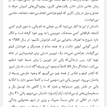
زمان عادی نشان دادن رقابت‌های کاری، پیچیدگی‌های آمیزش حرفه با
عشق و میل در زنان –کاری که فیلم به‌‎راحتی انجام می‌دهد– شجاعت خاصی
می‌خواست.
داستان از این‌جا آغاز می‌شود که زن جوانی به نام پالی، با موی قرمز کمی
آشفته، قیافه‌ای کمی مضحک، دوربینی را به روی خود گرفته است و انگار
دارد شروع به اعتراف ماجرایی می‌کند. فراموش نکنیم: در سال ۱۹۸۷ نه
کسی گوشی آیفون داشت و نه همه مدام از همدیگر و خودشان فیلم
می‌گرفتند. به‌راحتی نمی‌شد یک دوربین دستی برای فیلمبرداری در خانه
تهیه کرد. پس درحالی‌که پالی لنز دوربین را برای ضبط خود تنظیم
می‌کند، تماشاگر سال ۸۷ کاملاً به وجود این وسیله آگاه است، نه مثل امروز
که آنقدر فیلم و عکس از همه چیز می‌گیریم که وجود خارجی وسیله از
یادمان می‌رود. دوربین پالی شیء مهمی است و کاملاً حضور دارد. با اتکا به
پالی در نقش راوی دستپاچه و بامزه که ما را گاهی یاد لوسیل بال و
مسخره‌بازی‌های او می‌اندازد، آرام آرام وارد داستان می‌شویم. پالی ۳۱ سال
دارد، در اتاقی در جای نسبتاً متروک و پرتی در شهر به‌تنهایی زندگی
می‌کند، و روزی برای امرار معاش درخواست کار نیمه وقت می‌دهد. مواقعی