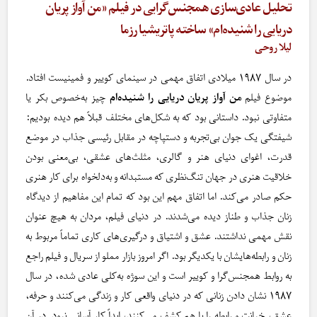
تحلیل عادی‌سازی همجنس‌گرایی در فیلم «من آواز پریان
دریایی را شنیده‌ام» ساخته پاتریشیا رزما
لیلا روحی
در سال ۱۹۸۷ میلادی اتفاق مهمی در سینمای کوییر و فمینیست افتاد.
موضوع فیلم
من آواز پریان دریایی را شنیده‌ام
چیز به‌خصوص بکر یا
متفاوتی نبود. داستانی بود که به شکل‌های مختلف قبلاً هم دیده بودیم:
شیفتگی یک جوان بی‌تجربه و دستپاچه در مقابل رئیسی جذاب در موضع
قدرت، اغوای دنیای هنر و گالری، مثلث‌های عشقی، بی‌معنی بودن
خلاقیت هنری در جهان تنگ‌نظری که مستبدانه و به‌دلخواه برای کار هنری
حکم صادر می‌کند. اما اتفاق مهم این بود که تمام این مفاهیم از دیدگاه
زنان جذاب و طناز دیده می‌شدند. در دنیای فیلم، مردان به هیچ عنوان
نقش مهمی نداشتند. عشق‌ و اشتیاق‌ و درگیری‌های کاری تماماً مربوط به
زنان و رابطه‌هایشان با یکدیگر بود. اگر امروز بازار مملو از سریال و فیلم راجع
به روابط همجنس‌گرا و کوییر است و این سوژه به‌کلی عادی شده، در سال
۱۹۸۷ نشان دادن زنانی که در دنیای واقعی کار و زندگی می‌کنند و حرفه،
عشق، خیانت و رابطه را با هم کشف می‌کنند، ابداً کار آسانی نبود. در آن