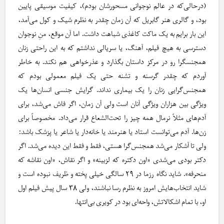
(درحالی‌که در عالم نوجوانی مسحورشان بودم)، کیفیت موسیقی پایین
بود، و گالری هنر گابریل که آن زمان چقدر به نظرم شیک و کول می‌آمد،
این بار برایم به یک ماکت کاغذی شباهت داشت. اما آن موقع، منِ نوجوان
دسترسی به هیچ فیلم، آهنگ، یا سریالی نداشتم که به این راحتی زنان
همجنسگرا رو در مرکز داستان بگذارد و عذرخواهی هم نکند. به خاطر
آوردم که چقدر گرسنه و تشنه‌ حتی یک فیلم معمولی بودم که
همجنس‌گرایی زنان را یک بیماری نداند. گرایش جنسی انسان‌ها یک
ویژگی بین هزاران ویژگی آنان است ولی آن زمان، اگر فاش می‌شد، برای
آدم‌های مثلاً نرمال همه چیز را تحت‌الشعاع قرار می‌داد. مخصوصاً برای
زن‌ها. آدم می‌توانست استاد یا هنرمند یا خانه‌دار یا شاعر یا پزشک باشد:
ولی تا آشکار می‌شد همجنس‌گرا هستی، فقط و فقط این دیده می‌شد. اگر
دکتر بودی می‌شدی «اون دکتره که لزبینه» و اگر نقاش، «اون نقاشه که
منحرفه». شاید نگاه رزما در ۲۹ سالگی خیلی پخته و ظریف نبوده است و
شاید انتخاب‌هایش امروز به نظرم رسا نباشند، ولی ۳۸ سال پیش فیلم اول
او، با تمام اشکالاتش، واحه‌ای بود در کویری بی‌انتها.