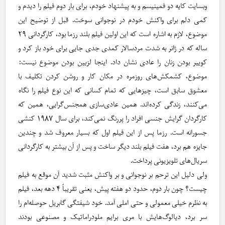
وبسایت کایه دو فمینیسم و به پیشنهاد خودم، برای بار دوم فیلم را دیدم و
کمی دلم برای واکنش خودم در نوجوانی سوخت. قبل از توضیح این
موضوع، لازم به اشاره است که این اولین فیلم بلند رزما بود، کارگردانی ۲۹
ساله که در ژانر به شدت مردسالار کمدی جدی جایی برای خود باز کرد و
کوییر بودن زنان را عادی نشان داد. اینجا لزبین بودن موضوع نیست:
موضوع، کشمکش‌های روزمره در مکان کار و روشن کردن تکلیف با
معشوق سابق است، چیزهایی که تمام کسانی که این نوع فیلم را نگاه
می‌کنند، زندگی کرده‌اند. همین عادی‌سازی همجنس‌گرایی، همین که
کارگردان گرایش جنسی افراد را پررنگ نمی‌کند، برای سال ۱۹۸۷ کنشی
جسورانه است. رزما پس از این فیلم اول که بسیار معروف شد و چندین
جایزه هم برد، هفت فیلم بلند دیگر ساخت و پس از آن بیشتر به کارگردانی
سریال‌های تلویزیونی پرداخت.
ولی دلیل این ترحم بر نوجوانی و بر واکنش مثبت شدید آن موقع به فیلم
چیست؟ چون بار دوم، حدود دو هفته پیش، یعنی تقریباً ۴ دهه بعد، فیلم
به نظرم خیلی معمولی و حتی املی آمد. خود شیفتگی گابریل حوصله‌ام را
سر ‌برد، دیالوگ‌هایش با مری برایم ملودراماتیک و مصنوعی بودند