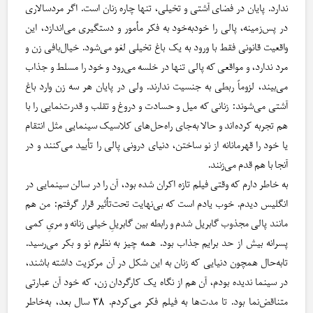
ندارد. پایان در فضای آشتی و تخیلی، تنها چاره‌ زنان است. اگر مردسالاری
در پس‌زمینه، پالی را خودبه‌خود به فکر مأمور و دستگیری می‌اندازد، این
واقعیت قانونی فقط با ورود به یک باغ تخیلی لغو می‌شود. خیال‌بافی زن و
مرد ندارد، و مواقعی که پالی تنها در خلسه می‌رود و خود را مسلط و جذاب
می‌بیند، لزوماً ربطی به جنسیت ندارند. ولی در پایان هر سه زن وارد باغ
آشتی می‌شوند: زنانی که میل و حسادت و دروغ و تقلب و قدرت‌نمایی را با
هم تجربه کرده‌اند و حالا به‌جای راه‌حل‌های کلاسیک سینمایی مثل انتقام
یا خود را قهرمانانه از نو ساختن، دنیای درونی پالی را تأیید می‌کنند و در
آنجا با هم قدم می‌زنند.
به خاطر دارم که وقتی فیلم تازه اکران شده بود، آن را در سالن سینمایی در
انگلیس دیدم. خوب یادم است که بی‌نهایت تحت‌تأثیر قرار گرفتم: من هم
مانند پالی مجذوب گابریل شدم و رابطه‌ بین گابریلِ خیلی زنانه و مریِ کمی
پسرانه بیش از حد برایم جذاب بود. همه چیز به نظرم نو و بکر می‌رسید.
تابه‌حال همچون دنیایی که زنان به این شکل در آن مرکزیت داشته باشند،
در سینما ندیده بودم، آن هم از نگاه یک کارگردان زن، که خود آن عبارتی
متناقض‌نما بود. تا مدت‌ها به فیلم فکر می‌کردم. ۳۸ سال بعد، به‌خاطر