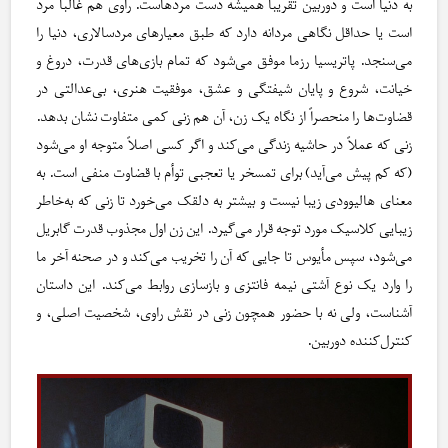
به دنیا است و دوربین تقریباً همیشه دست مردهاست. راوی هم غالباً مرد
است یا حداقل نگاهی مردانه دارد که طبق معیارهای مردسالاری، دنیا را
می‌سنجد. پاتریسیا رزما موفق می‌شود که تمام بازی‌های قدرت، دروغ و
خیانت، شروع و پایان شیفتگی و عشق، موفقیت هنری، بی‌عدالتی در
قضاوت‌ها را منحصراً از نگاه یک زن، آن هم زنی کمی متفاوت نشان بدهد.
زنی که عملاً در حاشیه زندگی می‌کند و اگر کسی اصلاً متوجه او می‌شود
(که کم پیش می‌آید) برای تمسخر یا تعجبی توأم با قضاوت منفی است. به
معنای هالیوودی زیبا نیست و بیشتر به دلقک می‌خورد تا زنی که به‌خاطر
زیبایی کلاسیک مورد توجه قرار می‌گیرد. این زن اول مجذوب قدرت گابریل
می‌شود، سپس مأیوس تا جایی که آن را تخریب می‌کند و در صحنه‌ آخر ما
را وارد یک نوع آشتی نیمه فانتزی و بازسازی روابط می‌کند. این داستان
آشناست، ولی نه با حضور همچون زنی در نقش راوی، شخصیت اصلی، و
کنترل‌کننده‌ دوربین.