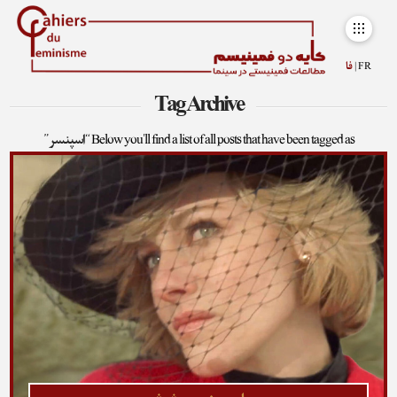
FR |
فا
Tag Archive
Below you'll find a list of all posts that have been tagged as
“اسپنسر”