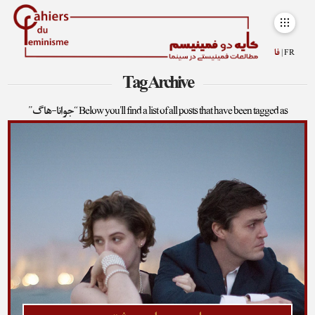
FR |
فا
Tag Archive
Below you'll find a list of all posts that have been tagged as
“جوانا-هاگ”