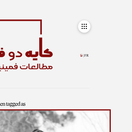
FR |
فا
een tagged as