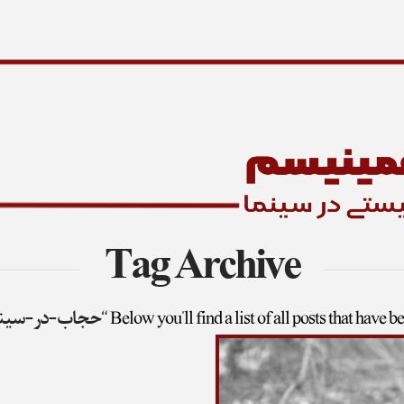
Tag Archive
Below you'll find a list of all posts that have b
“حجاب-در-سینم