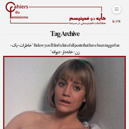
FR |
فا
Tag Archive
Below you'll find a list of all posts that have been tagged as
“خاطرات-یک-
زن-خانه‌دار-دیوانه”