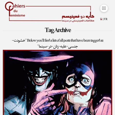
FR |
فا
Tag Archive
Below you'll find a list of all posts that have been tagged as
“خشونت-
جنسی-علیه-زنان-در-سینما”