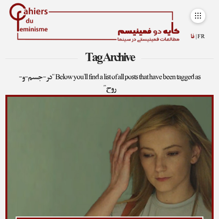
FR |
فا
Tag Archive
Below you'll find a list of all posts that have been tagged as
“در-جسم-و-
روح”