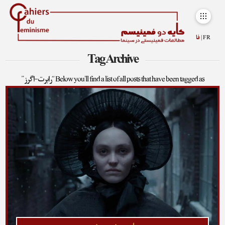
FR |
فا
Tag Archive
Below you'll find a list of all posts that have been tagged as
“رابرت-اگرز”