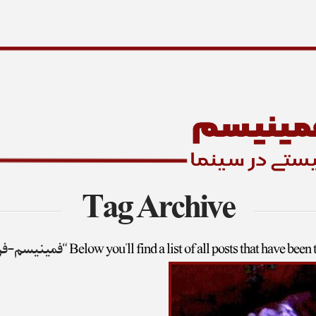
Tag Archive
Below you'll find a list of all posts that have been
“فمینیسم-فر