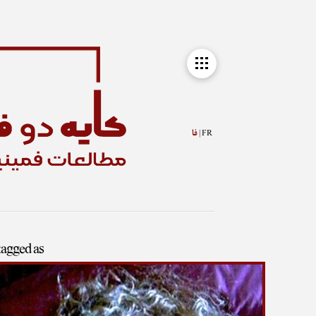
FR |
فا
 tagged as