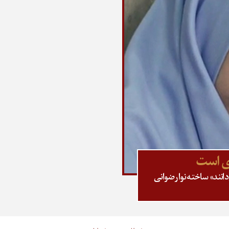
ری است
نند» ساخته نوا رضوانی