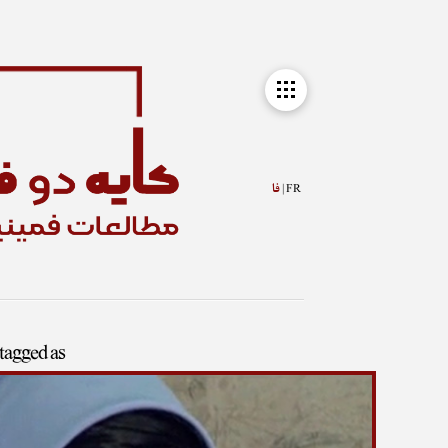
FR |
فا
 tagged as