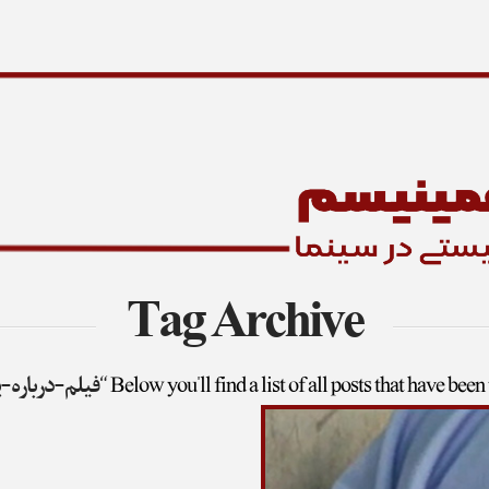
Tag Archive
Below you'll find a list of all posts that have been
“فیلم-درباره-پ