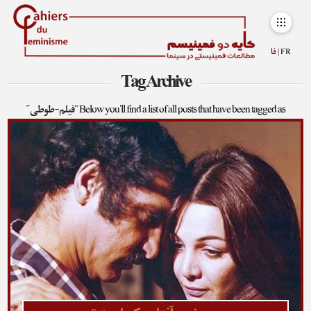
FR |
فا
Tag Archive
Below you'll find a list of all posts that have been tagged as
“فیلم-طوطی”