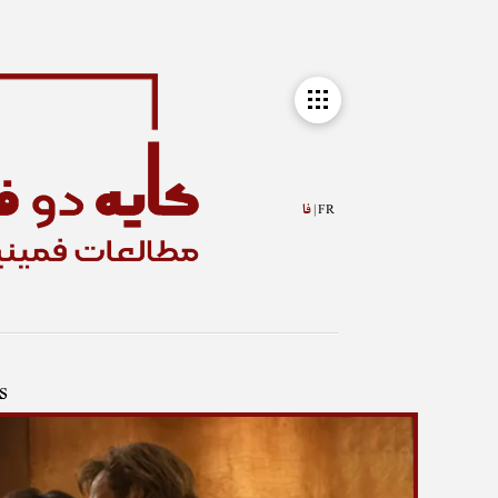
FR |
فا
s