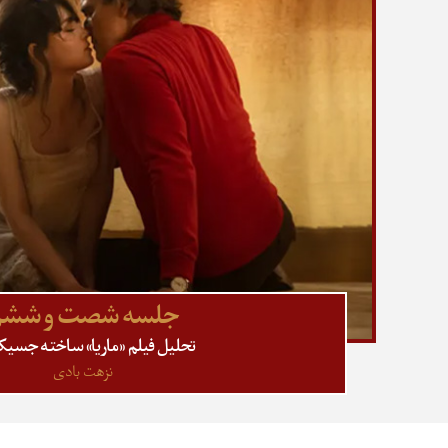
جلسه شصت و ششم
تحلیل فیلم «ماریا» ساخته جسیکا 
نزهت بادی