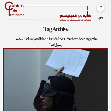
FR |
فا
Tag Archive
Below you'll find a list of all posts that have been tagged as
“محمد-
رسول‌اف”