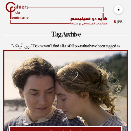
FR |
فا
Tag Archive
Below you'll find a list of all posts that have been tagged as
“مری-آنینگ”