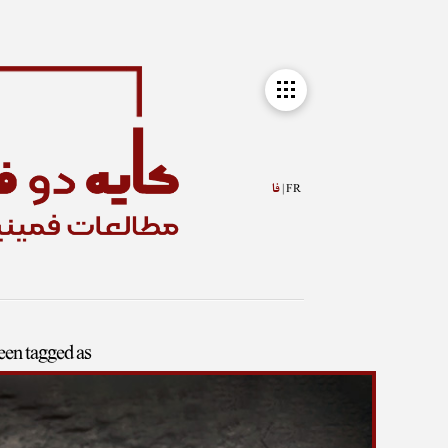
FR |
فا
been tagged as