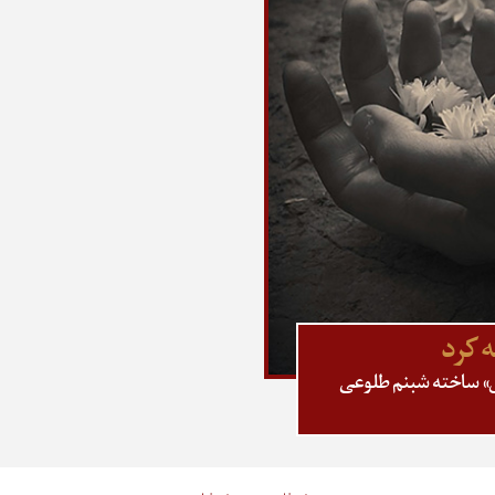
 کرد
تش» ساخته شبنم طلوعی