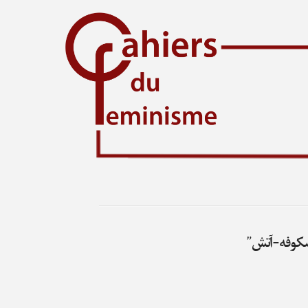
وفه-آتش”