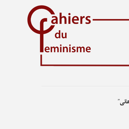
هانی”