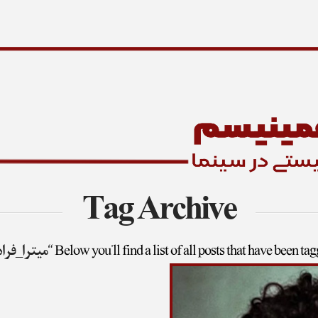
Tag Archive
Below you'll find a list of all posts that have been ta
“میترا_فرا