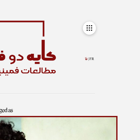
FR |
فا
gged as