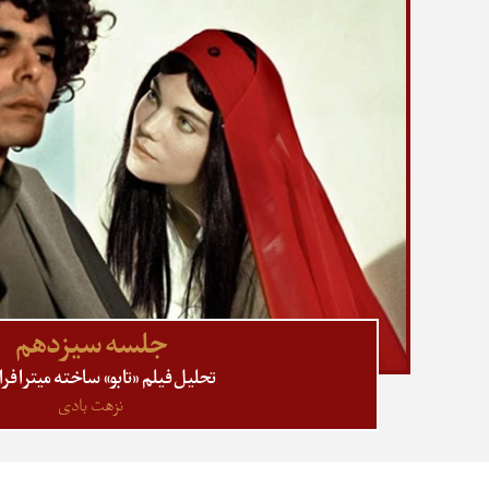
جلسه سیزدهم
تحلیل فیلم «تابو» ساخته میترا فر
نزهت بادی