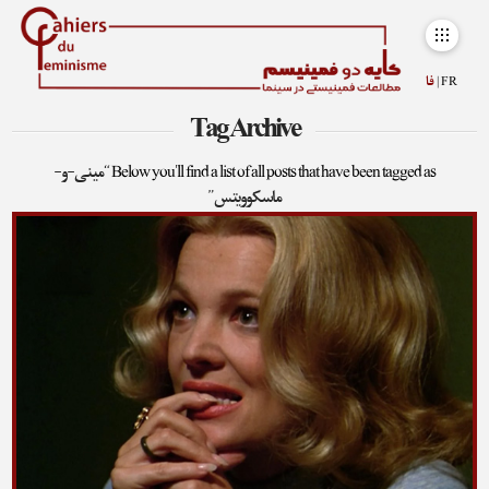
FR |
فا
Tag Archive
Below you'll find a list of all posts that have been tagged as
“مینی-و-
ماسکوویتس”