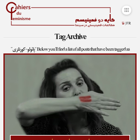
FR |
فا
Tag Archive
Below you'll find a list of all posts that have been tagged as
“پائولو-کورتلزی”