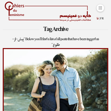
FR |
فا
Tag Archive
Below you'll find a list of all posts that have been tagged as
“پیش-از-
طلوع”