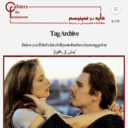
FR |
فا
Tag Archive
Below you'll find a list of all posts that have been tagged as
“پیش_از_طلوع”