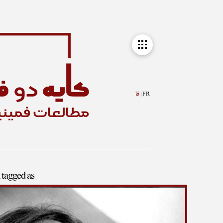
FR |
فا
n tagged as