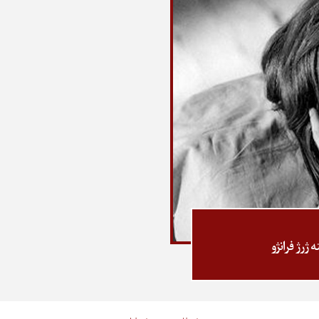
ژرژ فرانژو