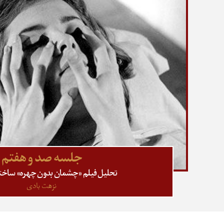
جلسه صد و هفتم
تحلیل فیلم «چشمان بدون چهره» ساخته 
نزهت بادی