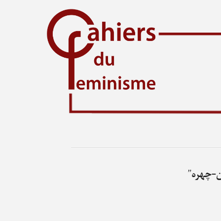
-چهره”