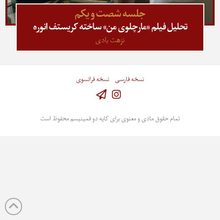
جلسه شصت و یکم
تحلیل فیلم «مارچلوی من» ساخته کریستف انوره
نزهت بادی
نسخه فارسی
نسخه فرانسوی
Instagram
تمام حقوق مادی و معنوی برای کایه دو فمینیسم محفوظ است