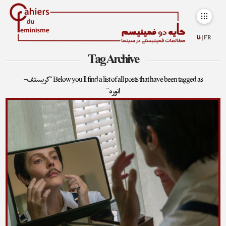
FR |
فا
Tag Archive
Below you'll find a list of all posts that have been tagged as
“کریستف-
انوره”