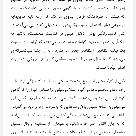
زمان‌های اختصاص‌یافته به نماها، گویی تساوی خاصی رعایت شده است
که بیشتر از ضرباهنگ فرمال پیروی می‌کند تا آن‌که تابع درون‌مایه
موضوعی فیلم باشد. این نحو سبک‌پردازی، به دلایلی که در پی می‌آیند، در
کنار تردیدبرانگیز بودن دلایل مبنی بر قداست شخصیت، نه‌تنها به
شک‌آوری درباره حقانیت کرامات بندتا دامن می‌زنند، که فیلم را از رسمیت
یک بیانیه انتقادی، اعتقادی جدی می‌اندازد و به آن جنبه سبک‌سرانه‌ای
می‌دهد که با حال‌وهوای لذت‌جو، سطحی‌نگر و هیستریکی شخصیت
اصلی بیگانه نیست.
یکی از کارکردهای این نوع پرداخت سبکی این است که ویژگی ژرفنا را از
رخدادها و شخصیت‌ها می‌گیرد. مثلاً موسیقی پراحساس کورال را که گاهی
گوش‌آزار می‌شود و بی‌وقفه به گوش می‌رسد، به یاد بیاوریم. گویی این
موسیقی به اضافه تمپوی بالای نماهایی که به‌سرعت از برابر دید می‌گذرند،
با اغراقی که به خرج می‌دهند، ویژگی کنایی می‌یابند و به کار این می‌آیند
که به جای القای حس فرّ و شکوه یا هیجان، از طمأنینه و وقار معمول
درام‌های مذهبی در این فیلم بکاهند و وقایع را ریشخند کنند. از سوی