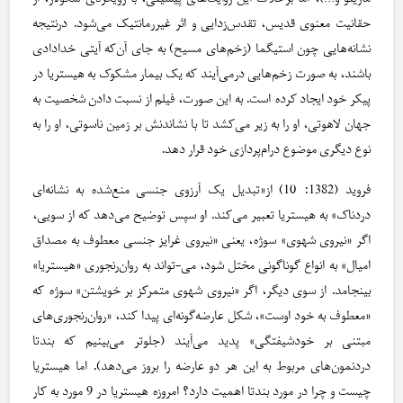
حقانیت معنوی قدیس، تقدس‌زدایی و اثر غیررمانتیک می‌شود. درنتیجه
نشانه‌هایی چون استیگما (زخم‌های مسیح) به جای آن‌که آیتی خدادادی
باشند، به صورت زخم‌هایی درمی‌آیند که یک بیمار مشکوک به هیستریا در
پیکر خود ایجاد کرده است. به این صورت، فیلم از نسبت دادن شخصیت به
جهان لاهوتی، او را به زیر می‌کشد تا با نشاندنش بر زمین ناسوتی، او را به
نوع دیگری موضوع درام‌پردازی خود قرار دهد.
فروید (1382: 10) از«تبدیل یک آرزوی جنسی منع‌شده به نشانه‌ای
دردناک» به هیستریا تعبیر می‌کند. او سپس توضیح می‌دهد که از سویی،
اگر «نیروی شهوی» سوژه، یعنی «نیروی غرایز جنسی معطوف به مصداق
امیال» به انواع گوناگونی مختل شود، می-تواند به روان‌رنجوری «هیستریا»
بینجامد. از سوی دیگر، اگر «نیروی شهوی متمرکز بر خویشتن» سوژه که
«معطوف به خود اوست»، شکل عارضه‌گونه‌ای پیدا کند، «روان‌رنجوری‌های
مبتنی بر خودشیفتگی» پدید می‌آیند (جلوتر می‌بینیم که بندتا
دردنمون‌های مربوط به این هر دو عارضه را بروز می‌دهد). اما هیستریا
چیست و چرا در مورد بندتا اهمیت دارد؟ امروزه هیستریا در 9 مورد به کار