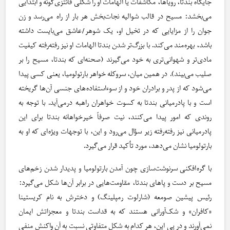
جایگاه بندتا، رویاها، مکاشفات یا الهامات او را شکلی فانتزی‌گونه و ابتدایی
می‌بخشد: مسیح در قالب شوالیه نجات‌بخش هر بار از راه می‌رسد و زن
جوان را از مزایایی که در تخیل او، یک شوهر/عاشق می‌بایست داشته
باشد، بهره‌مند می‌کند. با بزرگ‌تر شدن بندتا الهامات او نیز رفته‌رفته کیفیت
مادی‌تر و شهوانی‌تری به خود می‌گیرند (صحنه‌ای که بندتا، مسیح را بر
صلیب می‌بیند). در همین میان، سروکله خواهر بارتولومیا، یعنی کسی پیدا
می‌شود که از پدر و برادران خود و از سوءاستفاده‌های جنسی آن‌ها گریخته
است و با پادرمیانی بندتا به کسوت خواهران راهبه درمی‌آید. با توجه به
روندی که امور پیدا می‌کنند، نیت صرفاً خیرخواهانه بندتا برای این
پادرمیانی نیز رفته‌رفته زیر سؤال می‌رود و این، با توجهات ویژه‌ای که او به
بارتولومیا نشان می‌دهد، مورد تأکید قرار می‌گیرد.
با گره‌افکنی سرنوشت‌سازی چون آمدن بارتولومیا و پدیدار شدن زخم‌های
مسیح بر دست و پاهای بندتا، مقاومت‌هایی در برابر آن‌ها شکل می‌گیرد:
رئیس پیشین صومعه (شارلوت رمپلینگ) و دخترش به نام کریستینا
«کافران» و شک‌آورانی هستند که به قداست بندتا و معجزاتش ایمان
نمی‌آورند و در پی این، هر کدام به شکل متفاوتی نسبت به آن واکنش منفی