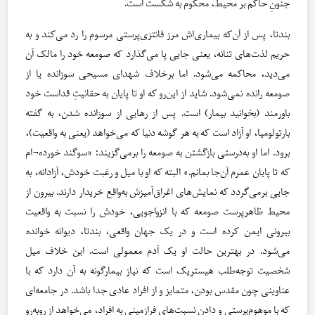
جنونِ حاکم بر محیط، محکوم به شکست است.
بندتا، پس از آن‌که بیماری‌اش مرز فانتزی‌پرستی مرسوم را رد می‌کند و به
حریم لذت‌های تنانه، یعنی جایی پا می‌گذارد که صومعه خود را مالک آن
می‌دید، محاکمه می‌شود. اما برخلاف شهدای مسیحی سوزانده یا از
صومعه رانده نمی‌شود. شاید از این‌رو که او تا پایان به حقانیتِ قداست خود
باورمند (بخوانید بیمار) است. پس از رهایی از سوزانده شدن، به گفته
بارتولومیا، او آزاد است که به هر گوشه دنیا که می‌خواهد (یعنی به واقعیت)،
برود. اما او به‌درستی بازگشتن به صومعه را برمی‌گزیند: «سوگند خورده¬‌ام
که تا پایان عمرم آن‌جا بمانم.» البته که او با میل و رغبت خودش، آزادانه، به
جایی برمی‌گردد که نمایش‌های اغراق‌آمیزش به‌واقع خریدار دارند. بیرون از
محیط ظاهرپرست صومعه که با انزواجویی، خودش را نسبت به واقعیت
بیرونی ایمن کرده است و در یک جهان واقعی، بندتا، دیوانه خوانده
می‌شود. در بهترین حالت او یک آدم معمولی است. این خلاف میل
شخصیت توجه‌طلب هیستریک است که نیاز بیمارگونه به آن دارد که با
عناوینی چون مقدس بودن، متمایز و از افراد عادی جدا باشد. در جامعه‌ای
که با موهوم‌پرستی و دادن نسبت‌های فرازمینی به افراد، می‌خواهد از روبه‌رو