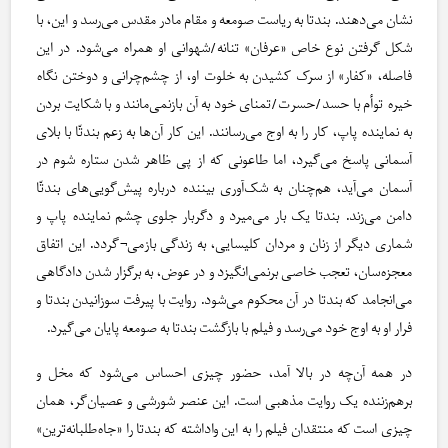
نشان می‌دهند. بندتا به ریاست صومعه و مقام مادر مقدس می‌رسد و این، با
شکل گرفتن نوع خاص «عرفان» تنانه/شهوانی او همراه می‌شود. در این
فاصله، «کفار» از سرک کشیدن به خلوت او، از چشم‌چرانی و دوختن نگاه
خیره توأم با حسد/حسرت/تمنای خود به آن بازنمی‌مانند و با شکایت بردن
به نماینده پاپ، کار را به اوج می‌رسانند. این کار آن‌ها به زعم بندتّا با بلای
آسمانی پاسخ می‌گیرد، اما طاعونی که از پی ظاهر شدن ستاره شوم در
آسمان می‌آید، هم‌چنان به شک‌آوری بیننده درباره پیش‌گویی‌های بندتّا
دامن می‌زند. بندتا یک بار می‌میرد و دگربار جلوی چشم نماینده پاپ و
شماری دیگر از زنان و مردان کلیسایی، به زندگی بازمی¬گردد. این اتفاق
معجزه‌سان، تعجب خاصی برنمی‌انگیزد و در عوض، به برگزار شدن دادگاهی
می‌انجامد که بندتا در آن محکوم می‌شود. روایت با پیرفت سوزانیدن بندتا و
فرار او به اوج خود می‌رسد و فیلم با بازگشت بندتا به صومعه پایان می‌گیرد.
در همه آن‌چه در بالا آمد، حضور چیزی احساس می‌شود که مخل و
برهم‌زننده یک روایت مذهبی است. این عنصر شورشی و عصیان‌گر، همان
چیزی است که منتقدان فیلم را به این واداشته که بندتا را «جاه‌طلبانه‌ترین»