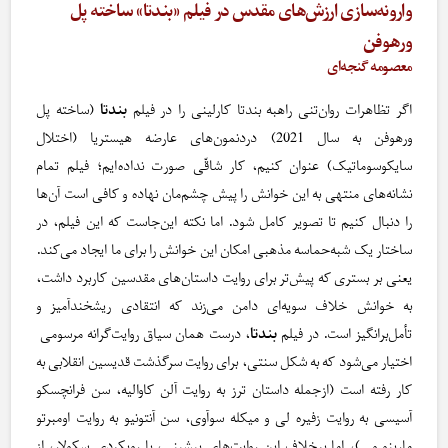
وارونه‌سازی ارزش‌های مقدس در فیلم «بندتا» ساخته پل
ورهوفن
معصومه گنجه‌ای
اگر تظاهرات روان‌تنی راهبه بندتا کارلینی را در فیلم
بندتا
(ساخته پل
ورهوفن به سال 2021) دردنمون‌های عارضه هیستریا (اختلال
سایکوسوماتیک) عنوان کنیم، کار شاقّی صورت نداده‌ایم؛ فیلم تمام
نشانه‌های منتهی به این خوانش را پیش چشم‌مان نهاده و کافی است آن‌ها
را دنبال کنیم تا تصویر کامل شود. اما نکته این‌جاست که این فیلم، در
ساختار یک شبه‌حماسه مذهبی امکان این خوانش را برای ما ایجاد می‌کند.
یعنی بر بستری که پیش‌تر برای روایت داستان‌های مقدسین کاربرد داشت،
به خوانش خلاف سویه‌ای دامن می‌زند که انتقادی ریشخندآمیز و
تأمل‌برانگیز است. در فیلم
بندتا
، درست همان سیاق روایت‌گرانه مرسومی
اختیار می‌شود که به شکل سنتی، برای روایت سرگذشت قدیسین انقلابی به
کار رفته است (ازجمله داستان ترز به روایت آلن کاوالیه، سن فرانچسکو
آسیسی به روایت زفیره لی و میکله سوآوی، سن آنتونیو به روایت اومبرتو
مارینو و…)، اما برخلاف این روایت‌های پیشینی، با رویکردی سکولار، از