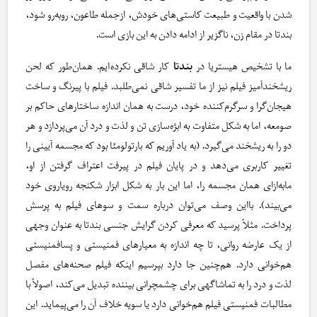
شدن با واقعیت و طبیعت کاستی‌های خودش، ازجمله طاعون، روبه‌رو شود،
بندتا در مقام زن، ناگزیر از ادامه دادن به این بازی است.
ما با تشخیص هیستریا در
بندتا
کار شاقی نکرده‌ایم. همان‌طور که لحن
ریشخندآمیز فیلم نیز از ما تفسیر شاقی نمی‌طلبد. فیلم با پیرنگ و ساخت
هیجان‌گرا و سرگرم‌کننده خود، درست به همان اندازه ساختارهای حاکم بر
صومعه، اما به شکل متفاوت به ابژه‌سازی تن و لذت و درد آن می‌پردازد و هر
دو را به ریشخند می‌گیرد. (به یاد آوریم که بارتولومئا بود که مجسمه آیینی را
تغییر کاربری می‌دهد و در پایان فیلم در پیرفت اعتراف گرفتن از او،
مابه‌ازای همان مجسمه را، اما این بار به شکل ابزار شکنجه رویاروی خود
می‌بیند). بااین وصف می‌توان درباره سمت و سوهای فیلم به پرسش
پرداخت. مثلاً پرسید که معرفی کردن گرایش جنسی بندتا به عنوان وجهی
از یک عارضه روانی، تا چه اندازه به معیارهای فمنیستی و پسافمنیستی
هم‌خوانی دارد. هم‌چنین جا دارد بپرسیم اینکه فیلم صحنه‌های مفصل
لذت و درد را به تماشاگهی برای چشم‎چرانی بیننده تبدیل می‌کند، اصولاً با
مطالبات فمنیستی فیلم هم‌خوانی دارد یا سویه خلاف آن را می‌پیماید. این