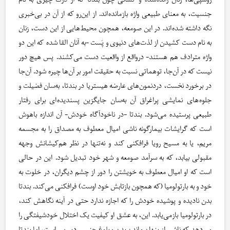
روسپی‌ها، زنان رانده‌شده و کسانی چون بندتا که از درک چیزی به نام
جنسیت، به معنای طبیعی واژه بازمانده‌اند. از این‌رو که از آن در بی‌خبری
نگه داشته شده‌اند. در این صومعه، همچون محیط‌هایی از این دست، زنان
به نام دست کشیدن از لذت‌های دنیوی و پَست -به آنان القا شده که این دو
واژه مترادف هم هستند- درواقع از واقعیت دست می‌کشند. پس هیچ دور
نیست که در آن‌جا، توهماتی نسبت به حقیقت امور بر آن‌ها چیره شود. آن‌جا
در برخورد نخست، دردنمون‌های عارضه هیستریا در بندتا، به‌سان فضیلت و
جلوه‌های نمایشی پراغراق آن به‌سان جایگزین پسندیده‌ای برای رفتار
طبیعی پرستیده می‌‌شود. بندتا -در ناخودآگاه خودش- آن اندازه باهوش
است که گرایشات بیمارگونه ناشی امیال معطوف به مصداق را به مجسمه
مریم، یا به مسیح رویا فرافکنی کند و نه‌تنها در نظر هم‌کیشانش وجهه
مقبولی بیابد، که به سرآمد صومعه و شهر خود تبدیل شود. این در حالی
است که او امیال معطوف به خویشتن را دور از چشم دیگران، در خلوت به
خود و به بارتولومیا (که همچون بازتابش خود اوست) فرافکنی می‌کند. بندتا
بدن نادیده و پوشیده خودش را که اجازه ندارد حتی در آینه نگاهش کند،
در بارتولومیا بازمی‌یابد. این، به عشق او کیفیت یک اختلال خودشیفتگی را