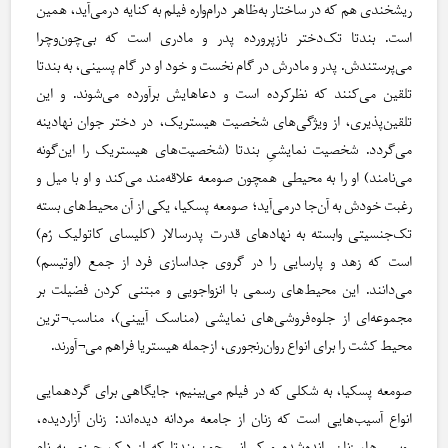
ریشخندی هم که در ساختار به‌ظاهر درام‌واره فیلم به کنایه درمی‌آید، همین
است. بندتا تک‌دختر نازپرورده پدر و مادری است که بی‌چون‌وچرا
می‌پرستندش. پدر و مادرش در گام نخست و خود او در گام پسینی، به بندتا
تلقین می‌کنند که نظرکرده است و دعاهایش برآورده می‌شوند. و این
تلقین‌پذیری، از ویژگی‌های شخصیت هیستریک، در دختر جوان نهادینه
می‌گردد. شخصیت نمایشیِ بندتا (شخصیت‌های هیستریک را این‌گونه
می‌نامند) او را به محیطی همچون صومعه علاقه‌مند می‌کند و او با میل و
رغبت خودش به آن‌جا درمی‌آید؛ صومعه پسکیا، یکی از آن محیط‌های بسته
تک‌جنسیتی وابسته به نهادهای قدرت پدرسالار (کلیسای کاتولیک رُم)
است که زهد و پارسایی را در گروی جداسازی فرد از جمع (اوتیسم)
می‌دانند. این محیط‌های رسمی با انزواجویی و مبتنی کردن فضیلت بر
مجموعه‌ای از جلوه‌فروشی‌های نمایشی (مناسک آیینی)، مناسب¬ترین
محیط کشت را برای انواع روان‌رنجوری، ازجمله هیستریا فراهم می¬آورند.
صومعه پسکیا، به شکلی که در فیلم می‌بینیم، جایگاهی برای گردهمایی
انواع آسیب‌هایی است که زنان از جامعه مردانه دیده‌اند: زنان آزاردیده،