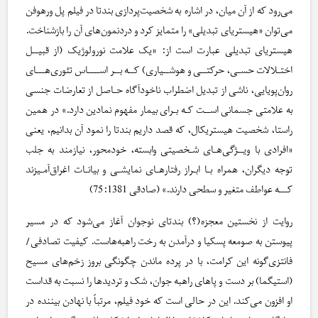
می‌رود که از آن میان، در اشاره به شخصیت‌پردازی بندتا در فیلم پل ورهوفن
می‌توان «هیستریای تبدیلی» را متمایز کرد و دردنمون‌های آن را بازشناخت.
هیستریای تبدیلی عبارت است از: «یک علامت نورولوژیک (از قبیــل
اختـلالات حسـی، حرکتــی و هوشــیاری) کــه بــر اســــاس تئوری‌هـــای
روان‌پویایی، ناشی از تبدیل اضطراب ناخودآگاه حـاصل از تعارضات جنسی
به علامتی جسمانی اســت کـه بـرای بیمار مفهوم نمادین دارد.» در همین
راستا، شخصیت هیستریکال، که قصد داریم بندتا را نمود آن بدانیم، یعنی
«افرادی با ویــژگی‌هـای شـخصیتی وابسته، خودمحور، نیازمند به جلب
توجه دیگران، همراه بـا ابـراز رفتارهـای نمایشـی و بیانـات اغراق‌آمـیزند
کـــه عواطف متغیر و سطحی دارند.» (صادقی 75:1381)
روایت از نخستین معجزه(؟) بندتای نوجوان آغاز می‌شود که در مسیر
پیوستن به صومعه پسکیا و درآمدن به رخت راهبه‌هاست. کیفیت تصادفی/
فانتزی‌گونه این کرامت، با در پرده ماندن چگونگی بروز زخم‌های مسیح
(استیگما) بر دست و پاهای راهبه جوان، شک و تردیدها را نسبت به قداست
او افزون می‌کند. این در حالی است که خود فیلم، مرتباً با نهادن بیننده در