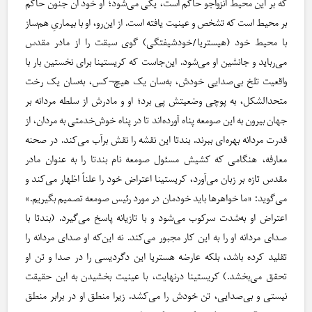
که بر این محیط انزواجو حاکم است، یکی می‌شود؛ او خود آن جنون حاکم
بر محیط است که تشخص و عینیت یافته است. از این‌رو، او با بیماریِ هم‌ساز
با محیط خود (هیستریا/خودشیفتگی) گوی سبقت را از مادر مقدس
می‌رباید و جانشین او می‌شود. این‌جاست که کریستینا برای نخستین بار با
واقعیت تلخ بی‌صدایی خودش، به‌سان یک هیچ¬کس، به‌سان یک رخت
متحدالشکل، به پوچی وضعیتش پی برد؛ او و مادرش از سلطه مردانه بر
جهان بیرون به این صومعه پناه آورده‌اند تا در پناه خوش‌خدمتی به مردان، از
قدرت مردانه بهره‌ای ببرند. بندتا این نقشه را نقش برآب می‌کند. در صحنه
معارفه، هنگامی که کشیش مسئول صومعه نام بندتا را به عنوان مادر
مقدس تازه بر زبان می‌آورد، کریستینا اعتراض خود را علناً اظهار می‌کند و
می‌گوید: «ما خواهرها باید خودمان در مورد رئیس صومعه تصمیم بگیریم.»
اعتراض او به‌شدت سرکوب می‌شود و با تازیانه پاسخ می‌گیرد. (بندتا با
صدای مردانه او را به این کار مجبور می‌کند. نه این‌که او صدای مردانه را
تقلید کرده باشد، بلکه عارضه هستریا این دگردیسی را در صدا و تن او
تحقق می‌بخشد.) کریستینا درنهایت، با عینیت بخشیدن به این حقیقت
نیستی و بی‌صدایی، تن خودش را می‌کشد. زیرا منطق او در برابر منطق