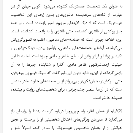
به عنوان یک شخصیت هیستریک گشوده می‌شود. گویی جهان اثر نیز
عبارت از تکه‌های سرهم‌شده فانتزی‌های بدون ژرفنای این شخصیت
هیستریک است که از درک لایه‌های مبهم‌تر امور بازمانده است و بر همه
چیز روکشی از فانتزی کشیده، حتی فانتزی را به واقعیت کشانیده است.
این، خلاف چیزی است که حماسه¬های مذهبی، اغلب به تصویرگری‌اش
می‌کوشند. آبشخور حماسه¬های مذهبی، رازآمیز بودن، درنگ¬پذیری و
تکیه بر ژرفنا و فراتر رفتن از سطح ظاهر و مادی چیزهاست. اما بندتا این
حیثیت ازدست‌رفتهی ظاهر مادی، گذرا و شتابنده چیزها را به آن
بازمی‌گرداند. از این‌رو شاید بتوان این‌طور گفت که سبک فیلم پل ورهوفن،
حتی سرکش‌تر، بنیان‌فکن‌تر و بی‌پرواتر از آن صحنه‌های خلوت مادر مقدس
است که در آن‌ها عنصر چشم‌چرانی، برای شخصیت‌های روایت و بیننده،
همیشه حاضر است.
(2)فیلم از همان آغاز، راه چون‌وچرا درباره کرامات بندتا را برایمان باز
می‌گذارد تا هم‌زمان ویژگی‌های اختلال شخصیتی او را برجسته و مجوز
خوانش از او به‌سان شخصیتی هیستریک را صادر کند. اصولاً طنز و