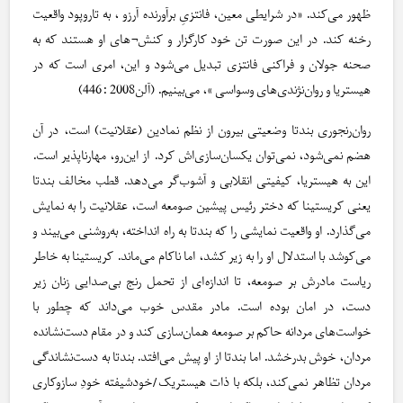
ظهور می‌کند. «در شرایطی معین، فانتزیِ برآورنده آرزو ، به تاروپود واقعیت
رخنه کند. در این صورت تن خود کارگزار و کنش¬های او هستند که به
صحنه جولان و فراکنی فانتزی تبدیل می‌شود و این، امری است که در
هیستریا و روان‌نژندی‌های وسواسی »، می‌بینیم. (آلن2008 :446)
روان‌رنجوری بندتا وضعیتی بیرون از نظم نمادین (عقلانیت) است، در آن
هضم نمی‌‌شود، نمی‌توان یکسان‌سازی‌اش کرد. از این‌رو، مهارناپذیر است.
این به هیستریا، کیفیتی انقلابی و آشوب‌گر می‌دهد. قطب مخالف بندتا
یعنی کریستینا که دختر رئیس پیشین صومعه است، عقلانیت را به نمایش
می‌گذارد. او واقعیت نمایشی را که بندتا به راه انداخته، به‌روشنی می‌بیند و
می‌کوشد با استدلال او را به زیر کشد، اما ناکام می‌ماند. کریستینا به خاطر
ریاست مادرش بر صومعه، تا اندازه‌ای از تحمل رنج بی‌صدایی زنان زیر
دست، در امان بوده است. مادر مقدس خوب می‌داند که چطور با
خواست‌های مردانه حاکم بر صومعه همان‌سازی کند و در مقام دست‌نشانده
مردان، خوش بدرخشد. اما بندتا از او پیش می‌افتد. بندتا به دست‌نشاندگی
مردان تظاهر نمی‌کند، بلکه با ذات هیستریک/خودشیفته خودِ سازوکاری