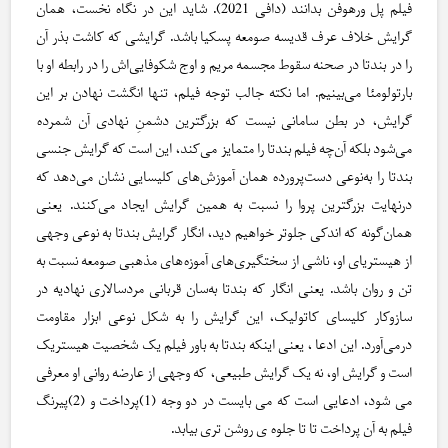
فیلم پل ورهوفن بدانند (دافی 2021). شاید این در نگاه نخست، همان
گرایش خلاف عرف قدیسه صومعه پسکیا باشد. گرایشی که کاشت بذر آن
را در بندتا در صحنه سقوط مجسمه مریم و اوج شکوفایی‌اش را در رابطه او با
بارتولومئا می‌بینیم. اما نکته جالب توجه فیلم، تنها انگشت نهادن بر این
گرایش، در بطن سامانی نیست که بزرگترین دشمنِ نهادی آن شمرده
می‌شود بلکه آن‌چه فیلم بندتا را متمایز می‌کند، این است که گرایش جنسی
بندتا را به‌نوعی دست‌پرورده همان آموزش‌های کلیسایی نشان می‌دهد که
درنهایت بزرگترین پروا را نسبت به همین گرایش ایجاد می‌کنند. یعنی
همان‌گونه که اندکی جلوتر خواهیم دید، انگار گرایش بندتا به نوعی وجهی
از هیستریای او، ناشی از سختگیری‌های آموزه‌های مذهبی صومعه نسبت به
تن و روان باشد. یعنی انگار که بندتا به‌سان قربانی مردسالاری نهادیه در
سازوکار کلیسای کاتولیک، این گرایش را به شکل نوعی ابزار مقاومت
درمی‌آورد. این ادعا ، یعنی اینکه بندتا به باور فیلم یک شخصیت هیستریک
است و گرایش او، نه یک گرایش طبیعی، که وجهی از عارضه روانی او معرفی
می شود، ادعایی است که می بایست در دو وجه (1)پرداخت و (2)پیرنگ
فیلم به آن پرداخت تا تا جلوه ی روشن تری بیابد.