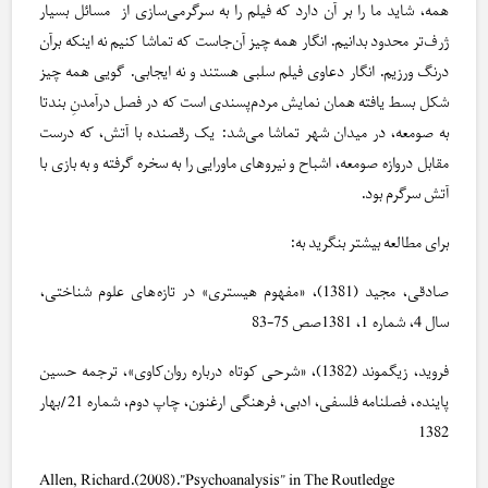
همه، شاید ما را بر آن دارد که فیلم را به سرگرمی‌سازی از مسائل بسیار
ژرف‌تر محدود بدانیم. انگار همه چیز آن‌جاست که تماشا کنیم نه اینکه برآن
درنگ ورزیم. انگار دعاوی فیلم سلبی هستند و نه ایجابی. گویی همه چیز
شکل بسط یافته همان نمایش مردم‌پسندی است که در فصل درآمدنِ بندتا
به صومعه، در میدان شهر تماشا می‌شد: یک رقصنده با آتش، که درست
مقابل دروازه صومعه، اشباح و نیروهای ماورایی را به سخره گرفته و به بازی با
آتش سرگرم بود.
برای مطالعه بیشتر بنگرید به:
صادقی، مجید (1381)، «مفهوم هیستری» در تازه‌های علوم شناختی،
سال 4، شماره 1، 1381صص 75-83
فروید، زیگموند (1382)، «شرحی کوتاه درباره روان‌کاوی»، ترجمه حسین
پاینده، فصلنامه فلسفی، ادبی، فرهنگی ارغنون، چاپ دوم، شماره 21/بهار
1382
Allen, Richard.(2008).”Psychoanalysis” in The Routledge