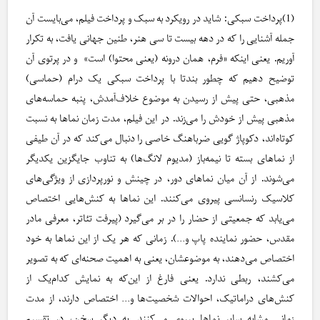
(1)پرداخت سبکی: شاید در رویکرد به سبک و پرداخت فیلم، می‌بایست آن
جمله آشنایی را که در دهه بیست تا سی هنر، طنین جهانی یافت، به تکرار
آوریم. یعنی اینکه «فرم، همان درونه (یعنی محتوا) است» و در پرتوی آن
توضیح دهیم که چطور بندتا با پرداخت سبکی یک درام (حماسی)
مذهبی، حتی پیش از رسیدن به موضوع خلاف‌آمدش، پنبه حماسه‌های
مذهبی پیش از خودش را می‌زند. در این فیلم، مدت زمان نماها به نسبت
کوتاه‌اند، دکوپاژ گویی ضرباهنگ خاصی را دنبال می‌کند که در آن طیفی
از نماهای بسته تا نیمه‌باز (مدیوم لانگ‌ها) به تناوب جایگزین یکدیگر
می‌شوند. از آن میان نماهای دور، در چینش و نورپردازی از ویژگی‌های
کلاسیک رنسانسی پیروی می‌کنند. این نماها به کنش‌هایی اختصاص
می‌یابد که جمعیتی از حضار را در بر می‌گیرد (پیرفت تئاتر، معرفی مادر
مقدس، حضور نماینده پاپ و…). زمانی که هر یک از این نماها به خود
اختصاص می‌دهند، به موضوعشان، یعنی به اهمیت صحنه‌ای که به تصویر
می‌کشند، ربطی ندارد. یعنی فارغ از این‌که به نمایش کدام‌یک از
کنش‌های دراماتیک، احوالات شخصیت‌ها و… اختصاص دارند، از مدت
زمانی مشابه سایر نماها پیروی می‌کنند. به دیگر سخن، در تقسیم