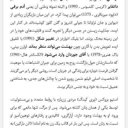
داتفایر
(کریس کلمبوس – 1993) و البته نمونه وطنی آن یعنی
آدم برفی
(داوود میرباقری – 1373) می‌توان پیدا کرد. در این میان بازیگران زیادی از
دیواین و جان تراولتا تا جولی اندروز و گلن کلوز کوشیده‌اند در کنار این
ایده، جذابیت زیستن در جنس دیگر را تجربه کنند و قابلیت‌های خود را در
این زمینه محک بزنند. اما بلیک ادواردز در
تغییر شکل
(1991) با تلفیق
ایده تعویض بدن با آثاری چون
بهشت می‌تواند منظر بماند
(وارن بیتی،
باک هنری-1978) یا
آقای جوردان وارد می‌شود
(الکساندر هال-1941)
که داستان‌شان حول بازگشت روح به زمین برای جبران اشتباهات یا موهبت
گرفتن فرصت دوباره برای زندگی در جریان است، روشی دیگر را بر می‌گزیند
تا شخصیت اصلی فیلم ضمن روبرو شدن با چالش‌های جدی، به شناختی
عمیق نسبت به خود و به جنس دیگر برسد.
استیو بروکس (پری کینگ) مردی زن‌باره با روابط متعدد و بی‌مسئولیت،
توسط یکی از همان زنان کشته می‌شود. پس از مرگ، تنها مانعی که برای
ورود او به بهشت وجود دارد، آزارگری، لاقیدی و رفتارهای توهین‌آمیز او
نسبت به زنان است. پس این بار در قالب یک زن به نام آماندا (الن بارکین) به