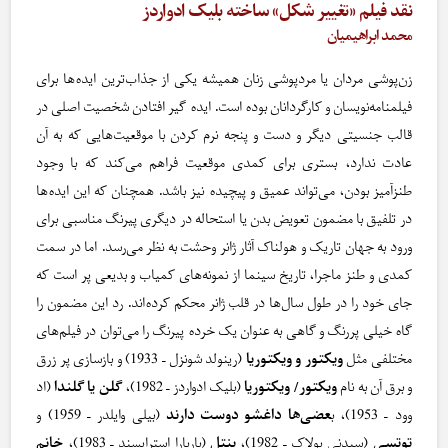
نقد فیلم «تغییر شکل» ساخته بلیک ادواردز
محمد ابراهیمیان
زن‌پوشی مردان یا مردپوشی زنان همیشه یکی از جذاب‌ترین ایده‌ها برای
فیلمنامه‌نویسان و کارگردانان بوده است. ایده گیر افتادن شخصیت اصلی در
قالب جنسیتی دیگر و دست و پنجه نرم کردن با موقعیت‌هایی که به آن
عادت ندارد، بستری برای کمدی‌ موقعیت فراهم می‌کند که با وجود
طنزآمیز بودن، می‌تواند عمیق و پیچیده نیز باشد. همچنان که این ایده‌ها
در تلفیق با مضمون تعویض بدن یا استحاله در دیگری پیرنگ مناسبی برای
ورود به جهان تاریک و هولناک آثار ژانر وحشت به نظر می‌رسد. اما در سمت
کمدی و طنز ماجرا، تاریخ سینما از نمونه‌های کمیاب و بدیعی پر است که
جای خود را در طول سال‌ها در قلب ژانر محکم کرده‌اند. رد این مضمون را
گاه خیلی پررنگ و گاهی به عنوان یک خرده پیرنگ را می‌توان در فیلم‌های
مختلفی مثل
ویکتور و ویکتوریا
(رینولد شونزل – 1933) و بازسازی پر زرق
و برق آن به نام
ویکتور/ ویکتوریا
(بلیک ادواردز – 1982)،
گلن یا گلندا
(اد
وود – 1953)، ب
عضی‌ها داغشو دوست دارند
(بیلی وایلدر – 1959) و
توتسی
(سیدنی پولاک – 1982)،
ینتل
(باربارا استرایسند – 1983)،
خانم