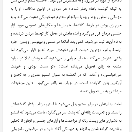
بالاخره از کوره در می‌رود و به همکارش می‌گوید: «خسته شدم از بس مثل
یه تیکه گوشت باهام رفتار شده.» هر مردی در اولین ملاقات، او را به
مهمانی و سفری چند روزه با سرانجام محتوم هم‌خوابگی دعوت می‌کند و به
جرم زن بودن در بارها، کافه‌ها، خیابان‌ها و مکان‌های عمومی مورد آزار
جنسی مردان قرار می‌گیرد و ایده‌هایش در محل کار توسط مردان دزدیده و
به نام آن‌ها ثبت می‌شود. کمی بعد آماندا در مستی و بیهوشی و بدون اجازه
توسط والتر، بهترین دوست استیو/خودش مورد تجاوز قرار می‌گیرد اما
وقتی اعتراض می‌کند، همان جوابی را می‌شنود که خودش قبلا در موارد
مشابه به زنان تحویل می‌داده است: «تو مست بودی و خودت
می‌خواستی.» و آماندا که در گذشته به عنوان استیو عمری را به تجاوز و
آزارگری زنان گذرانده است، در جواب به والتر می‌گوید: «این مزخرفات
مردانه رو به من تحویل نده.»
آماندا به آینه‌ای در برابر استیو بدل می‌شود تا استیو بازتاب رفتار گذشته‌اش
را ببیند و و تجربیات زنانه‌ای که پشت سر می‌گذارد، باعث می‌شود که استیو
به دشواری‌های زیست زنانه از مزاحمت‌ها و آزارهای جنسی و تجاوز تا تحقیر
و نادیده گرفته شدن و اتهام به دیوانگی آگاه شود و در موقعیتی طنز ولی