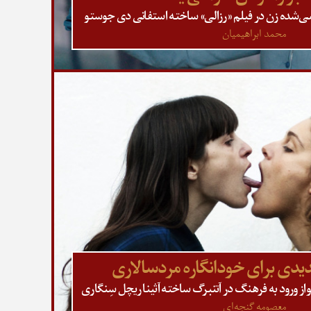
نسی‌شده زن در فیلم «رزالی» ساخته استفانی دی جوستو
محمد ابراهیمیان
هدیدی برای خودانگاره مردسالاری
 ورود به فرهنگ در آتنبرگ ساخته آثینا ریچل سِنگاری
معصومه گنجه‌ای