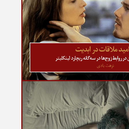
امید ملاقات در ابدیت
 زوج‌ها در سه‌‎گانه ریچارد لینکلیتر
نزهت بادی