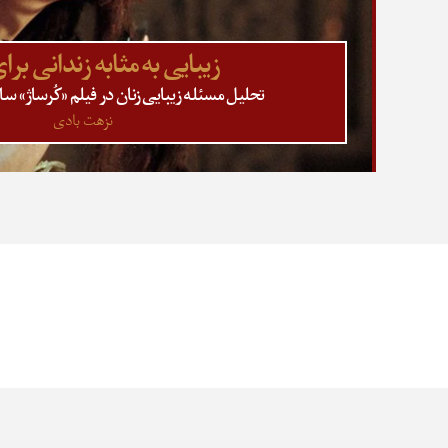
زیبایی به مثابه زندانی برا
تحلیل مسئله زیبایی زنان در فیلم «کُرساژ» سا
نزهت بادی