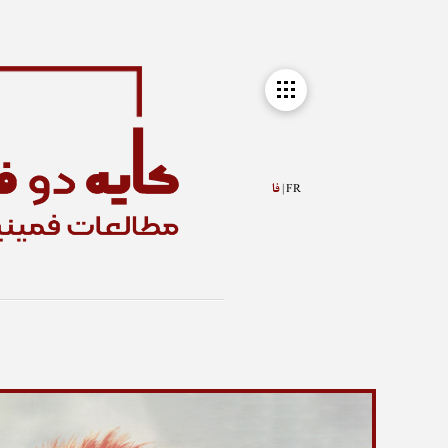
FR |
فا