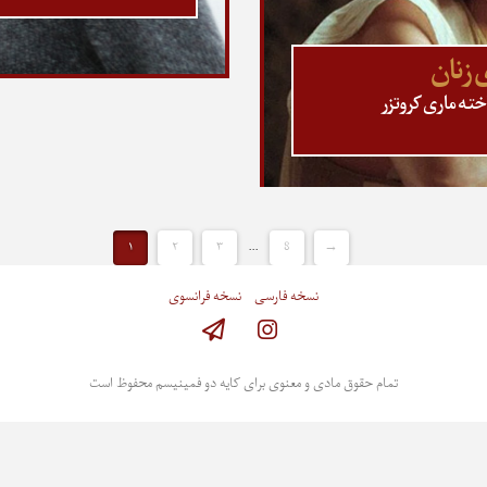
ی زنان
خته ماری کروتزر
۱
۲
۳
...
8
→
نسخه فارسی
نسخه فرانسوی
Instagram
تمام حقوق مادی و معنوی برای کایه دو فمینیسم محفوظ است