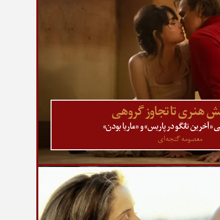
ینش هنری تا تجاوز گروهی
«آخرین تانگو در پاریس» و «ماریا بودن»
معصومه گنجه‌ای