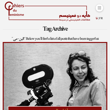
FR |
فا
Tag Archive
Below you'll find a list of all posts that have been tagged as
“الین-می”