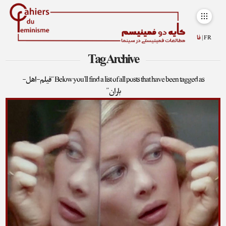
FR |
فا
Tag Archive
Below you'll find a list of all posts that have been tagged as
“فیلم-اهل-
باران”