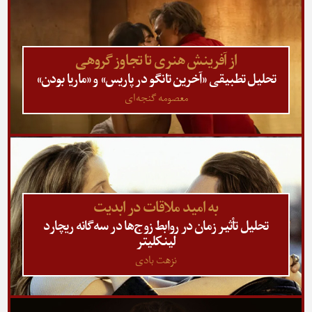
از آفرینش هنری تا تجاوز گروهی
تحلیل تطبیقی «آخرین تانگو در پاریس» و «ماریا بودن»
معصومه گنجه‌ای
به امید ملاقات در ابدیت
تحلیل تأثیر زمان در روابط زوج‌ها در سه‌‎گانه ریچارد
لینکلیتر
نزهت بادی