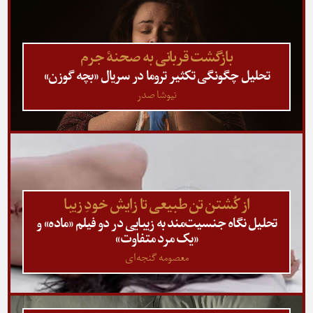
بازگشت قربانی به صحنۀ جرم
تحلیل چگونگی تکثیر تروما در سریال «بچه گوزن»
نیوشا صدر
از کُشتن تن طبیعی تا زایش خودِ زیبا
تحلیل نگاه جنسیت‌مند به زیبایی در دو فیلم «ماده» و
«یک مرد متفاوت»
معصومه گنجه‌ای