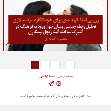
زن بی‌تمنا، تهدیدی برای خودانگاره مردسالاری
تحلیل رابطه جنسی بسان جواز ورود به فرهنگ در
آتنبرگ ساخته آثینا ریچل سِنگاری
معصومه گنجه‌ای
۱
۲
۳
...
9
نسخه فارسی
نسخه فرانسوی
Instagram
تمام حقوق مادی و معنوی برای کایه دو فمینیسم محفوظ است