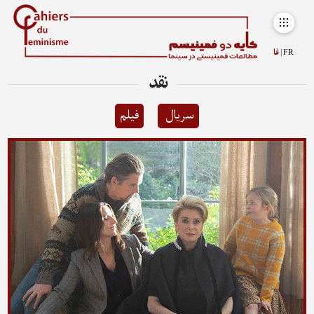
FR |
فا
نقد
سریال
فیلم