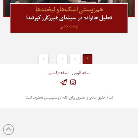
هم‌زیستی اشک‌ها و لبخندها
تحلیل خانواده در سینمای هیروکازو کورئیدا
نزهت بادی
1
...
۷
۸
۹
نسخه فارسی
نسخه فرانسوی
Instagram
تمام حقوق مادی و معنوی برای کایه دو فمینیسم محفوظ است