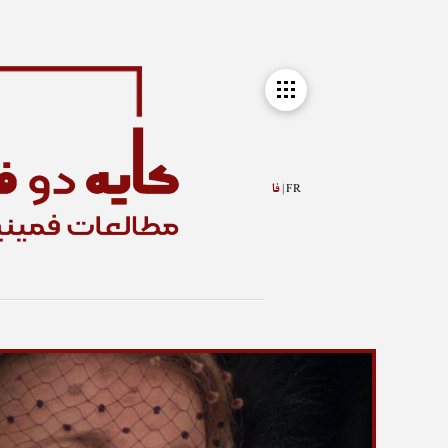
FR |
فا