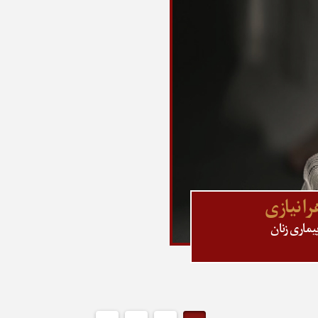
را نیازی
یماری زنان