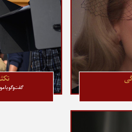
دگی
تکثی
گفت‌وگو با مو