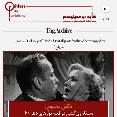
FR |
فا
Tag Archive
Below you'll find a list of all posts that have been tagged as
“سینمای-
جهان”
بُکُش محبوبم
مسئله زن‌کُشی در فیلم نوآرهای دهه ۴۰