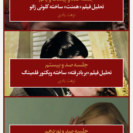
تحلیل فیلم «همنت» ساخته کلوئی ژائو
نزهت بادی
جلسه صد و بیستم
تحلیل فیلم «بربادرفته» ساخته ویکتور فلمینگ
نزهت بادی
جلسه صد و نوزدهم