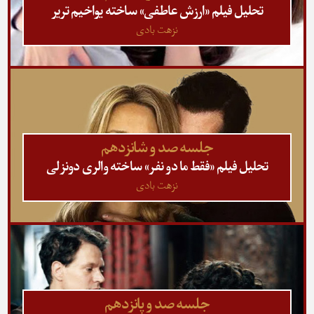
تحلیل فیلم «ارزش عاطفی» ساخته یواخیم تریر
نزهت بادی
جلسه صد و شانزدهم
تحلیل فیلم «فقط ما دو نفر» ساخته والری دونزلی
نزهت بادی
جلسه صد و پانزدهم