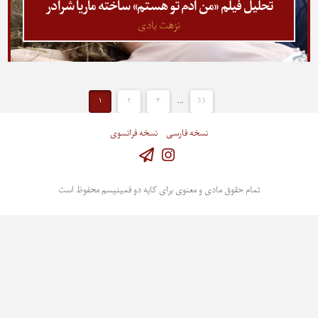
تحلیل فیلم «من آدم تو هستم» ساخته ماریا شرادر
نزهت بادی
۱
۲
۳
...
33
نسخه فارسی
نسخه فرانسوی
Instagram
تمام حقوق مادی و معنوی برای کایه دو فمینیسم محفوظ است